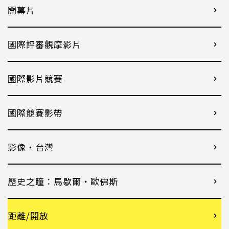
開幕片
國際評審觀摩影片
國際影片競賽
國際競賽影帶
影像・台灣
歷史之瞳：馬歇爾・歐佛斯
距離/開放