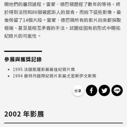
開他們的審訊過程。雷蒙．德巴頓歷經了數年的等待，終
於得到法院和86個被起訴人的首肯，而拍下這些影像，最
後保留了14個片段。雷蒙．德巴頓所有的影片向來都採取
極端、甚至是相互矛盾的手法，試圖從固有的形式中開拓
紀錄片的可能性。
參展與獲獎記錄
1995 法國凱薩影展最佳紀錄片獎
1994 鹿特丹國際紀錄片影展尤里斯伊文斯獎
分享到 Facebo
分享到 Tw
分
2002 年影展