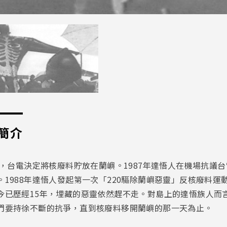
簡介
2年，台電決定將核廢料貯放在蘭嶼。1987年達悟人在機場抗
。1988年達悟人發起第一次「220驅除蘭嶼惡靈」反核廢料
今已歷經15年，埋藏的惡靈依然趕不走。對島上的達悟族人而
們要持徐不斷的抗爭，直到核廢料移開蘭嶼的那一天為止。