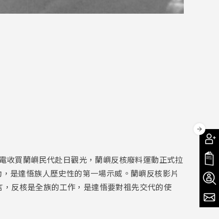
議台電收買蘭嶼民代赴日觀光，蘭嶼反核廢料運動正式拉
運動，是達悟族人歷史性的第一場示威。蘭嶼反核影片
言，反核是全族的工作，是達悟要對祖先交代的使