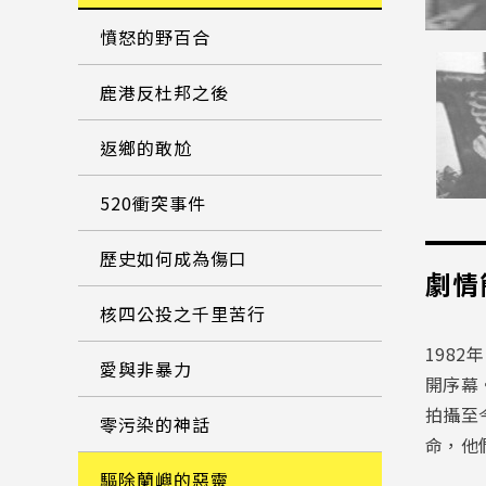
憤怒的野百合
鹿港反杜邦之後
返鄉的敢尬
520衝突事件
歷史如何成為傷口
劇情
核四公投之千里苦行
198
愛與非暴力
開序幕
拍攝至
零污染的神話
命，他
驅除蘭嶼的惡靈