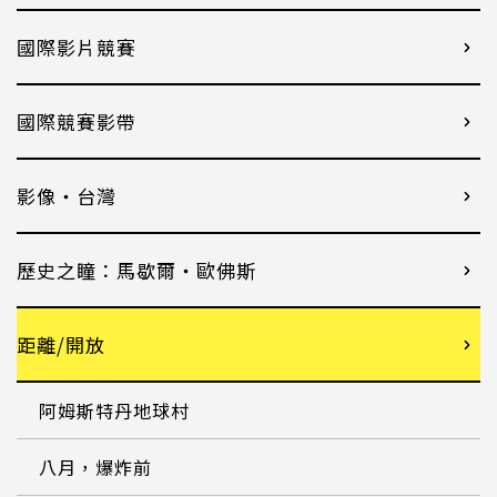
國際影片競賽
國際競賽影帶
影像・台灣
歷史之瞳：馬歇爾・歐佛斯
距離/開放
阿姆斯特丹地球村
八月，爆炸前