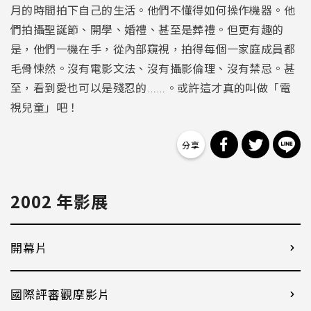
月的時間拍下自己的生活。他們不懂得如何操作機器。他
們拍攝聖誕節、開學、婚禮、甚至是葬禮。但更有趣的
是，他們一機在手，從內部窺視，拍得每個一家庭成員都
毛骨悚然。沒有電影文法、沒有攝影倫理、沒有禁忌。甚
至，看到愛也可以是殘忍的
。或許這才真的叫做「電
……
視兒童」吧！
分享到 Facebo
分享到 Tw
分
2002 年影展
開幕片
國際評審觀摩影片