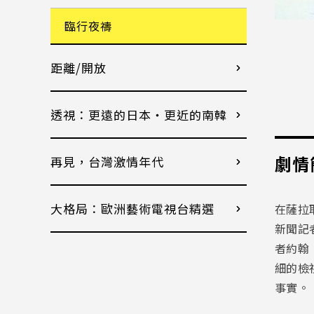
臨行夜禱
距離/開放
透視：更遠的日本・更近的南韓
劇情
再見，台灣激情年代
大格局：歐洲藝術電視台精選
在薩拉
新聞記
者約翰
細的檢
事實。