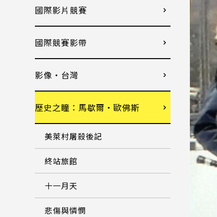
國際影片競賽
國際競賽影帶
影像・台灣
歷史之瞳：馬歇爾・歐佛斯
美萊村屠殺後記
終站旅館
十一月天
悲傷與憐憫