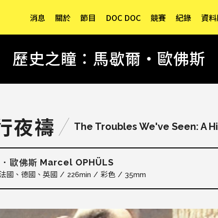
消息
關於
節目
DOC DOC
競賽
紀錄
資料
歷史之瞳：馬歇爾・歐佛斯
行夜禱
The Troubles We've Seen: A Hi
Marcel OPHÜLS
爾．歐佛斯
法國
德國
英國
226min
彩色
35mm