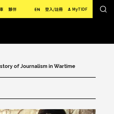
MyTIDF
庫
夥伴
EN
登入/註冊
story of Journalism in Wartime