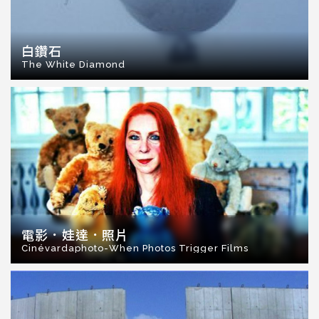
白鑽石
The White Diamond
電影．娃達．照片
Cinévardaphoto-When Photos Trigger Films