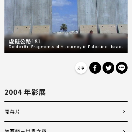
虛擬公路181
Route181: Fragments of A Journey in Palestine- Israel
分享到 Facebo
分享到 Tw
分
2004 年影展
開幕片
競賽類－世界之窗