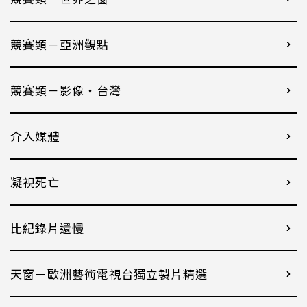
競賽類－亞洲觀點
競賽類－影像・台灣
介入媒體
凝視死亡
比紀錄片還慢
天窗－歐洲藝術電視台獨立製片精選