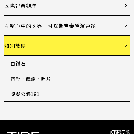
國際評審觀摩
互望心中的國界－阿默斯吉泰導演專題
特別放映
白鑽石
電影．娃達．照片
虛擬公路181
訂閱電子報