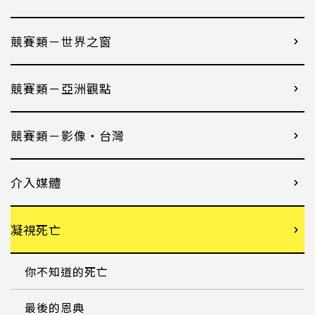
競賽類－世界之窗
競賽類－亞洲觀點
競賽類－影像・台灣
介入媒體
凝視死亡
你不知道的死亡
最後的恩典