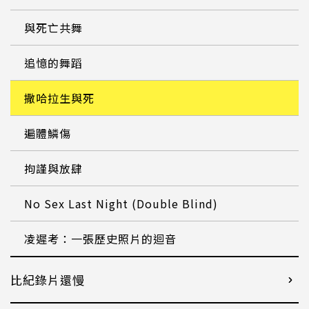
與死亡共舞
追憶的舞蹈
撒哈拉生與死
遍體鱗傷
拘謹與放肆
No Sex Last Night (Double Blind)
凌遲考：一張歷史照片的迴音
比紀錄片還慢