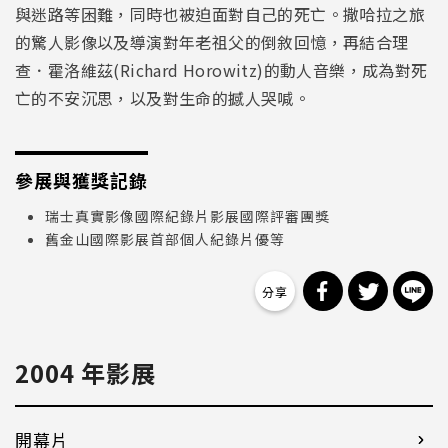
與迷路等困難，同時也被迫面對自己的死亡。撒哈拉之旅
的驚人影像以及導演對年老祖父的倒敘回憶，再結合理
查．霍洛維茲(Richard Horowitz)的動人音樂，成為對死
亡的不安沉思，以及對生命的撼人哭喊。
參展與獲獎記錄
瑞士真實影像國際紀錄片影展國際評審團獎
舊金山國際影展首部個人紀錄片優等
分享到 Facebo
分享到 Tw
分
2004 年影展
開幕片