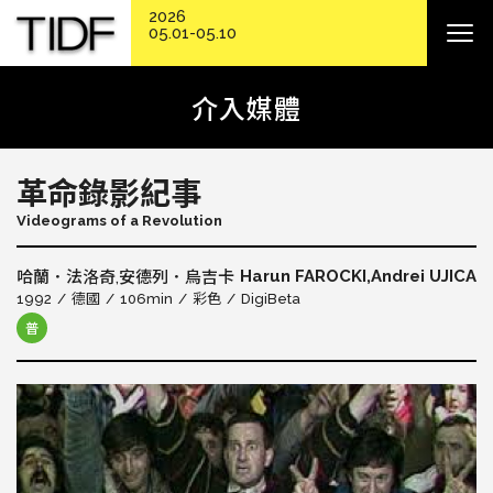
2026
05.01-05.10
介入媒體
革命錄影紀事
Videograms of a Revolution
Harun FAROCKI,Andrei UJICA
哈蘭．法洛奇,安德列．烏吉卡
1992
德國
106min
彩色
DigiBeta
普