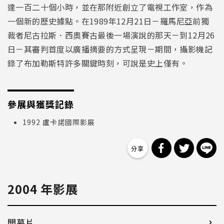
達一百二十個小時，並在那附近創立了電視工作室，作為
一個新的歷史據點。在1989年12月21日－羅馬尼亞前獨
裁者尼古拉斯．西奧賽古最後一場演說的那天－到12月26
日－其審判首度以廣播摘要的方式呈現－期間，攝影機記
錄了布加勒斯特許多關鍵時刻，可說是史上僅有。
參展與獲獎記錄
1992 盧卡諾國際影展
分享到 Facebo
分享到 Tw
分
2004 年影展
開幕片