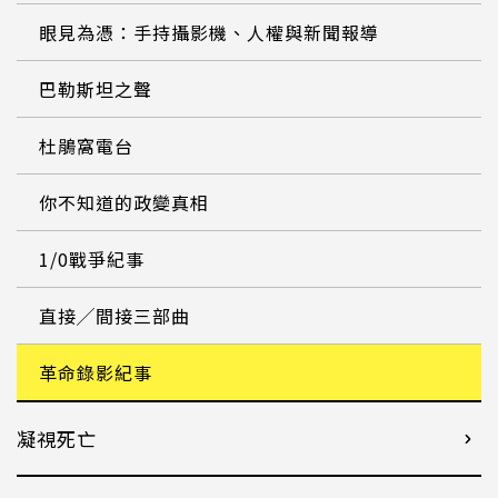
眼見為憑：手持攝影機、人權與新聞報導
巴勒斯坦之聲
杜鵑窩電台
你不知道的政變真相
1/0戰爭紀事
直接╱間接三部曲
革命錄影紀事
凝視死亡