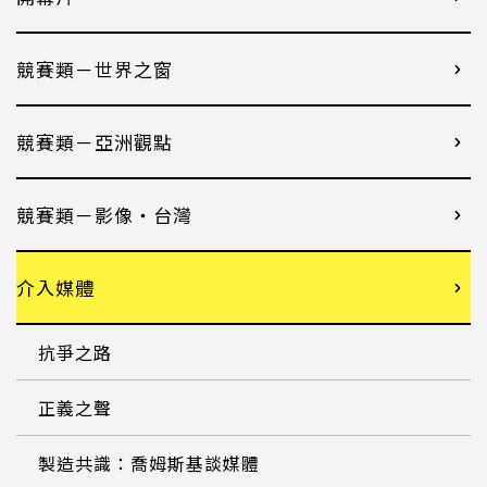
競賽類－世界之窗
競賽類－亞洲觀點
競賽類－影像・台灣
介入媒體
抗爭之路
正義之聲
製造共識：喬姆斯基談媒體