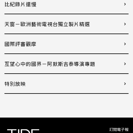
比紀錄片還慢
天窗－歐洲藝術電視台獨立製片精選
國際評審觀摩
互望心中的國界－阿默斯吉泰導演專題
特別放映
訂閱電子報