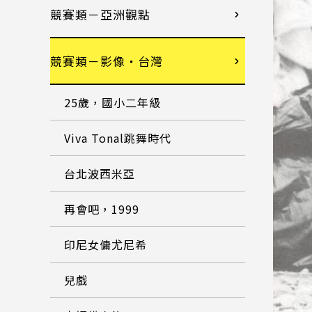
競賽類－亞洲觀點
競賽類－影像・台灣
25歲，國小二年級
Viva Tonal跳舞時代
台北波西米亞
再會吧，1999
印尼女傭尤尼希
兒戲