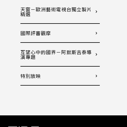
天窗－歐洲藝術電視台獨立製片
精選
國際評審觀摩
互望心中的國界－阿默斯吉泰導
演專題
特別放映