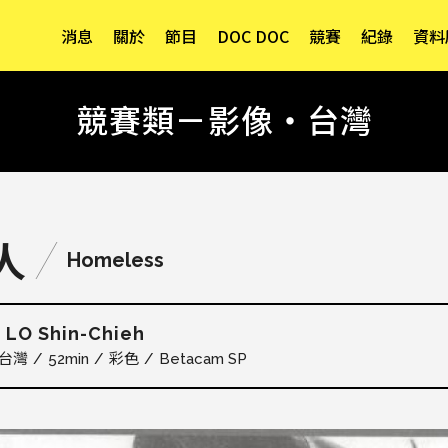
消息
關於
節目
DOC DOC
競賽
紀錄
資料
競賽類－影像・台灣
人
Homeless
LO Shin-Chieh
階
台灣
52min
彩色
Betacam SP