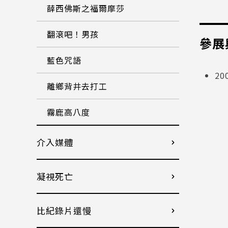
薛西佛斯之福爾摩莎
翻滾吧！男孩
參展
藍色咒語
2
離鄉背井去打工
霧鹿高八度
介入媒體
凝視死亡
比紀錄片還慢