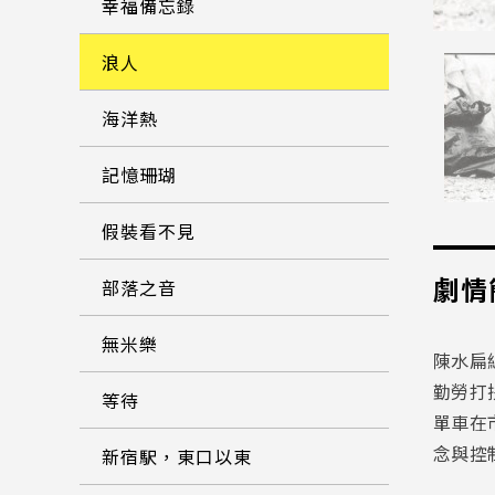
幸福備忘錄
浪人
海洋熱
記憶珊瑚
假裝看不見
劇情
部落之音
無米樂
陳水扁
勤勞打
等待
單車在
念與控
新宿駅，東口以東