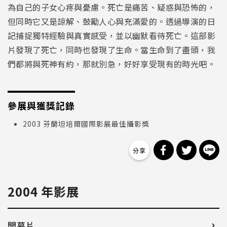
為自己的子女心疼與憂慮。死亡是痛苦、疑惑與恐怖的，
但同時它又是諒解、鼓勵人心與充滿愛的。透過導演的日
記捕捉獨特經驗與真實感受，並以幽默看待死亡。這部影
片發現了死亡，同時也發現了生命。當生命到了盡頭，我
們都將與死神有約，那就別急，好好享受現有的時光吧。
參展與獲獎記錄
2003 芬蘭坦培爾國際影展最佳攝影獎
分享到 Facebo
分享到 Tw
分
2004 年影展
開幕片