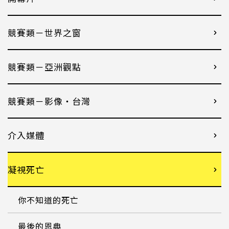
競賽類－世界之窗
競賽類－亞洲觀點
競賽類－影像・台灣
介入媒體
凝視死亡
你不知道的死亡
最後的恩典