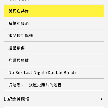
與死亡共舞
追憶的舞蹈
撒哈拉生與死
遍體鱗傷
拘謹與放肆
No Sex Last Night (Double Blind)
凌遲考：一張歷史照片的迴音
比紀錄片還慢