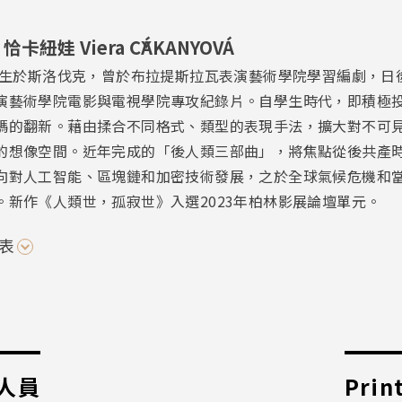
卡紐娃 Viera ČÁKANYOVÁ
0年生於斯洛伐克，曾於布拉提斯拉瓦表演藝術學院學習編劇，日
演藝術學院電影與電視學院專攻紀錄片。自學生時代，即積極
碼的翻新。藉由揉合不同格式、類型的表現手法，擴大對不可
的想像空間。近年完成的「後人類三部曲」，將焦點從後共產
向對人工智能、區塊鏈和加密技術發展，之於全球氣候危機和
。新作《人類世，孤寂世》入選2023年柏林影展論壇單元。
表
人員
Prin