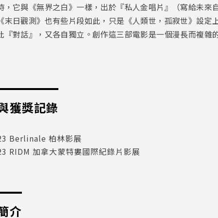
時，它與《無界之白》一樣，出於『私人金唱片』（寫給未來
《末日觀測》也有些片段如此，只是《人類世，孤寂世》設定
此『對話』，又各自獨立。創作這三部電影是一個漫長而複雜
與獲獎記錄
23 Berlinale 柏林影展
023 RIDM 加拿大蒙特婁國際紀錄片影展
簡介