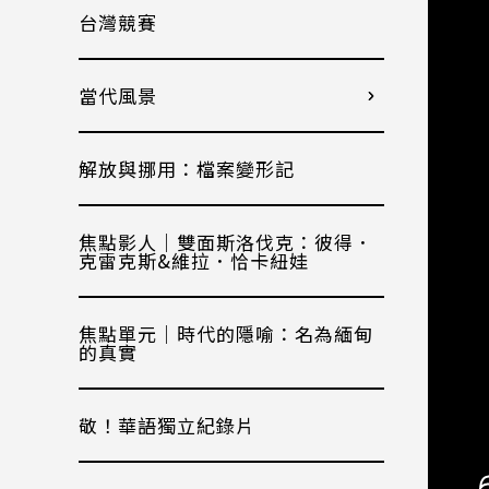
台灣競賽
當代風景
解放與挪用：檔案變形記
焦點影人｜雙面斯洛伐克：彼得．
克雷克斯&維拉．恰卡紐娃
焦點單元｜時代的隱喻：名為緬甸
的真實
敬！華語獨立紀錄片