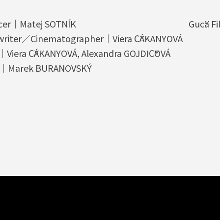
cer｜Matej SOTNÍK
Guča F
twriter／Cinematographer｜Viera ČÁKANYOVÁ
r｜Viera ČÁKANYOVÁ, Alexandra GOJDIČOVÁ
｜Marek BURANOVSKÝ