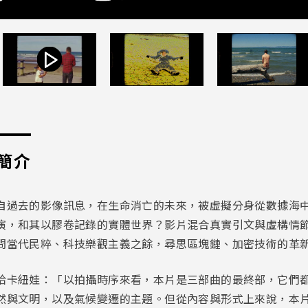
簡介
自過去的影像訊息，在生命消亡的未來，被虛擬分身從數據海
演，和其以膠卷記錄的實體世界？影片混合真實引文與虛構情節
問當代民粹、科技樂觀主義之餘，尋思區塊鏈、加密技術的革
恰卡紐娃：「以拍攝時序來看，本片是三部曲的最終部，它們
然與文明，以及氣候變遷的主題。但從內容與形式上來說，本