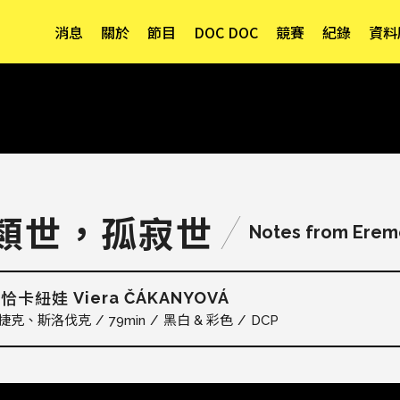
消息
關於
節目
DOC DOC
競賽
紀錄
資料
類世，孤寂世
Notes from Ere
Viera ČÁKANYOVÁ
．恰卡紐娃
捷克
斯洛伐克
79min
黑白 & 彩色
DCP