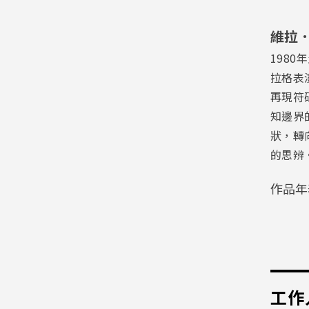
維拉．恰
198
拉格表
再現符
知邊界
狀，轉
的思辨
作品年
工作