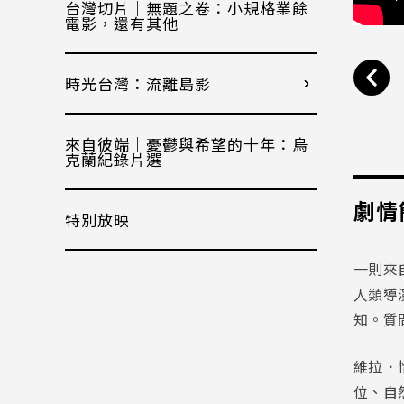
台灣切片｜無題之卷：小規格業餘
電影，還有其他
時光台灣：流離島影
來自彼端｜憂鬱與希望的十年：烏
克蘭紀錄片選
劇情
特別放映
一則來
人類導
知。質
維拉．
位、自