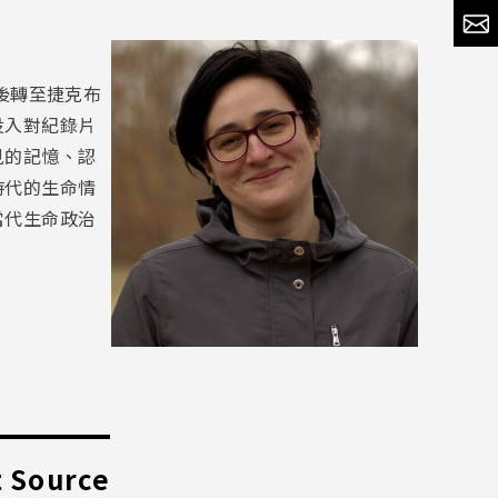
後轉至捷克布
投入對紀錄片
見的記憶、認
時代的生命情
當代生命政治
t Source