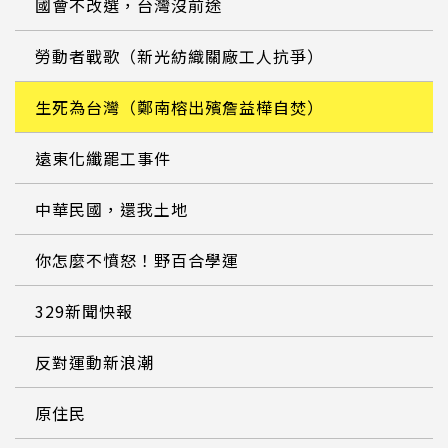
國會不改選，台灣沒前途
勞動者戰歌（新光紡織關廠工人抗爭）
生死為台灣（鄭南榕出殯詹益樺自焚）
遠東化纖罷工事件
中華民國，還我土地
你怎麼不憤怒！野百合學運
329新聞快報
反對運動新浪潮
原住民