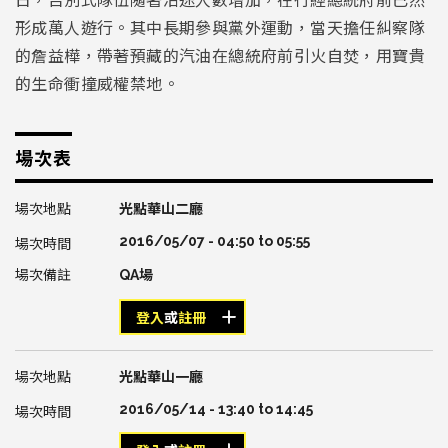
形成萬人遊行。其中長期參與黨外運動，當天擔任糾察隊
的詹益樺，帶著預藏的汽油在總統府前引火自焚，用寶貴
的生命衝撞威權禁地。
場次表
光點華山二廳
2016/05/07 -
04:50
to
05:55
QA場
登入
或
註冊
光點華山一廳
2016/05/14 -
13:40
to
14:45