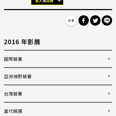
登入
或
註冊
分享到 Facebo
分享到 Tw
分
2016 年影展
國際競賽
亞洲視野競賽
台灣競賽
當代精選