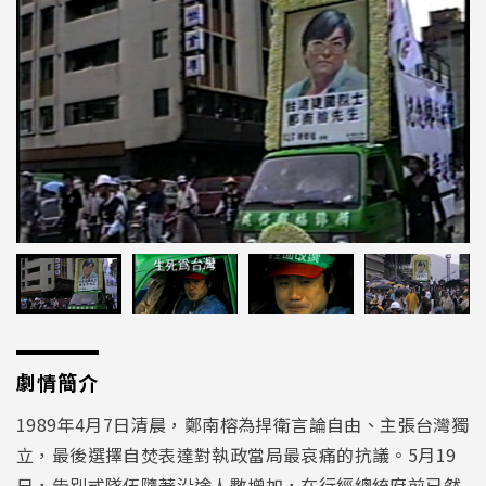
劇情簡介
1989
年
4
月
7
日清晨，鄭南榕為捍衛言論自由、主張台灣獨
立，最後選擇自焚表達對執政當局最哀痛的抗議。
5
月
19
日，告別式隊伍隨著沿途人數增加，在行經總統府前已然