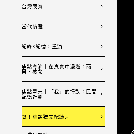
台灣競賽
當代精選
記錄X記憶：重演
焦點導演｜在真實中漫遊：雨
貝．梭裴
焦點單元｜「我」的行動：民間
記憶計劃
敬！華語獨立紀錄片