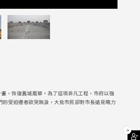
計畫，恢復舊城風華。為了這項非凡工程，市府以強
門的受迫遷者欲哭無淚，大批市民卻對市長遠見魄力
。