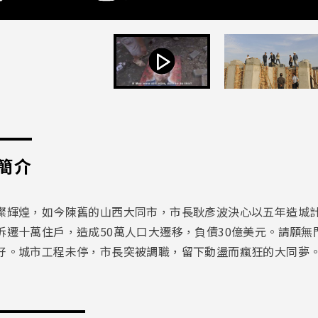
簡介
璨輝煌，如今陳舊的山西大同市，市長耿彥波決心以五年造城
拆遷十萬住戶，造成
50
萬人口大遷移，負債
30
億美元。請願無
好。城市工程未停，市長突被調職，留下動盪而瘋狂的大同夢