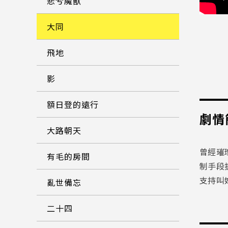
悲兮魔獸
大同
飛地
影
額日登的遠行
劇情
大路朝天
曾經璀
有毛的房間
制手段
支持叫
亂世備忘
二十四