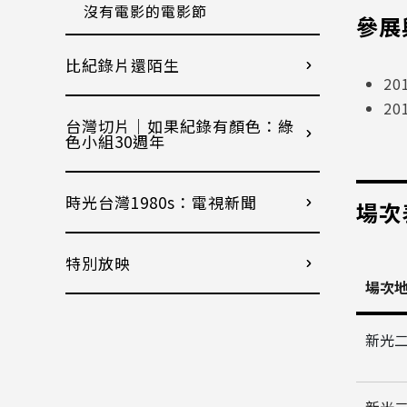
沒有電影的電影節
參展
比紀錄片還陌生
2
2
台灣切片｜如果紀錄有顏色：綠
色小組30週年
時光台灣1980s：電視新聞
場次
特別放映
場次
新光