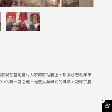
然發現在當地農村人家的家裡牆上，都張貼著毛澤東
求中佔有一席之
地。藉著人類學式的蹲點，記錄了農