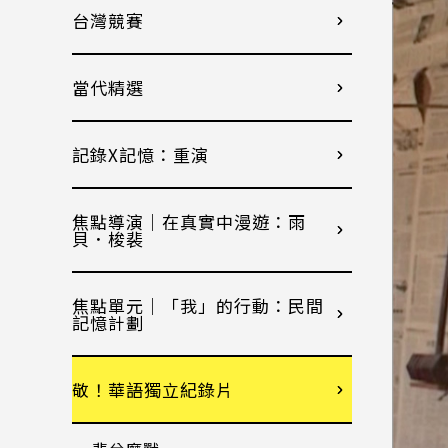
台灣競賽
當代精選
記錄X記憶：重演
焦點導演｜在真實中漫遊：雨
貝．梭裴
焦點單元｜「我」的行動：民間
記憶計劃
敬！華語獨立紀錄片