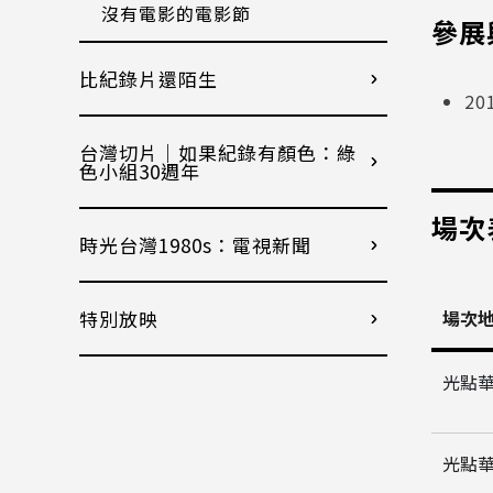
沒有電影的電影節
參展
比紀錄片還陌生
2
台灣切片｜如果紀錄有顏色：綠
色小組30週年
場次
時光台灣1980s：電視新聞
特別放映
場次
光點
光點