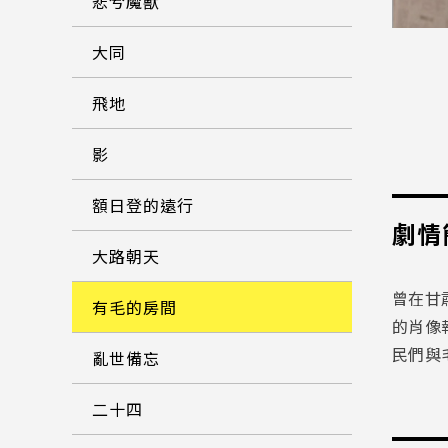
悲兮魔獸
大同
飛地
影
額日登的遠行
劇情
大路朝天
曾在甘
有毛的房間
的肖像
民們與
亂世備忘
二十四