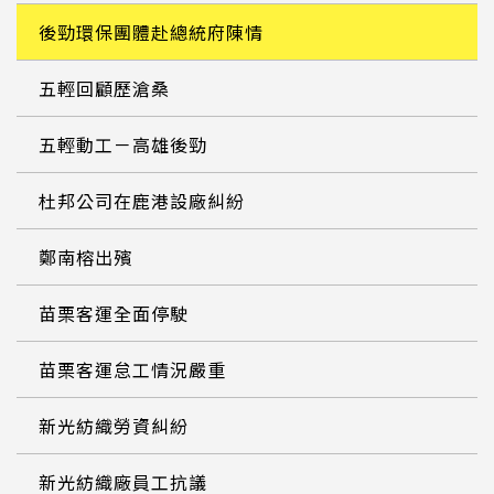
後勁環保團體赴總統府陳情
五輕回顧歷滄桑
五輕動工－高雄後勁
杜邦公司在鹿港設廠糾紛
鄭南榕出殯
苗栗客運全面停駛
苗栗客運怠工情況嚴重
新光紡織勞資糾紛
新光紡織廠員工抗議