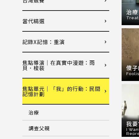
台灣競賽
治療
Trea
當代精選
記錄X記憶：重演
焦點導演｜在真實中漫遊：雨
傻子
貝．梭裴
Fooli
焦點單元｜「我」的行動：民間
記憶計劃
治療
我要
調查父親
I Wan
Repre