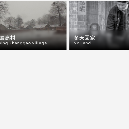
張高村
冬天回家
king Zhanggao Village
No Land