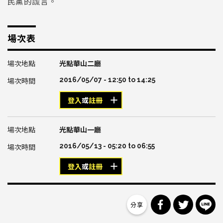
民黨的謊言。
場次表
光點華山二廳
2016/05/07 -
12:50
to
14:25
登入
或
註冊
光點華山一廳
2016/05/13 -
05:20
to
06:55
登入
或
註冊
分享到 Facebo
分享到 Tw
分