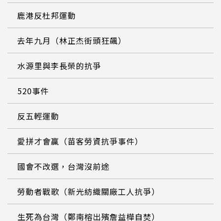
鹿港反杜邦運動
去年九月（林正杰街頭狂飆）
水源里與李長榮的抗爭
520事件
反五輕運動
愛拼才會贏（苗客勞資抗爭事件）
國會不改選，台灣沒前途
勞動者戰歌（新光紡織關廠工人抗爭）
生死為台灣（鄭南榕出殯詹益樺自焚）