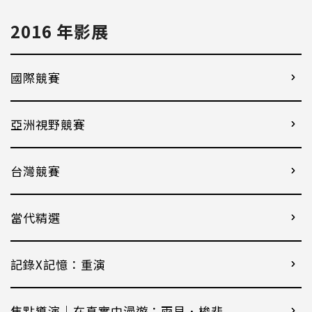
2016 年影展
國際競賽
亞洲視野競賽
台灣競賽
當代精選
記錄X記憶：重演
焦點導演｜在真實中漫遊：雨貝．梭裴