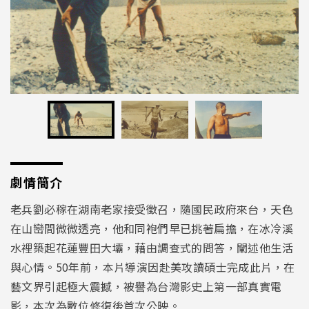
劇情簡介
老兵劉必稼在湖南老家接受徵召，隨國民政府來台，天色
在山巒間微微透亮，他和同袍們早已挑著扁擔，在冰冷溪
水裡築起花蓮豐田大壩，藉由調查式的問答，闡述他生活
與心情。
50
年前，本片導演因赴美攻讀碩士完成此片，在
藝文界引起極大震撼，被譽為台灣影史上第一部真實電
影，本次為數位修復後首次公映。