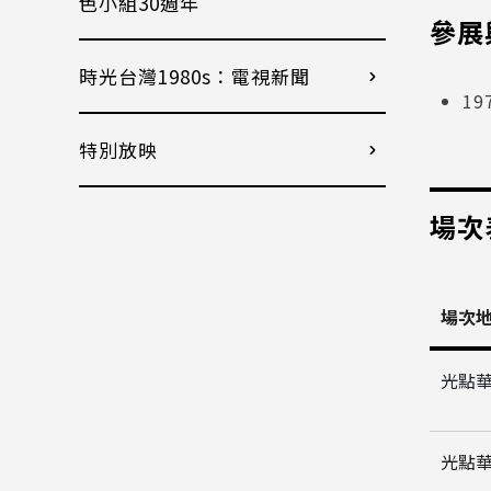
色小組30週年
參展
時光台灣1980s：電視新聞
19
特別放映
場次
場次
光點
光點