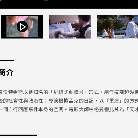
簡介
演沃特金斯以他知名的「紀錄式劇情片」形式，創作這部超越
後的社會性與政治性；導演根據孟克的日記，以「重演」的方
一個自行回應事件本身的空間。電影大師柏格曼譽此片為「天