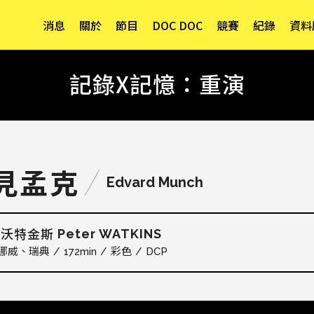
消息
關於
節目
DOC DOC
競賽
紀錄
資料
記錄X記憶：重演
見孟克
Edvard Munch
Peter WATKINS
．沃特金斯
挪威
瑞典
172min
彩色
DCP