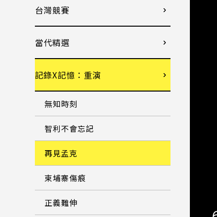
台灣競賽
當代精選
記錄X記憶：重演
無知時刻
智利不會忘記
再見孟克
柬埔寨傷痕
正義難伸