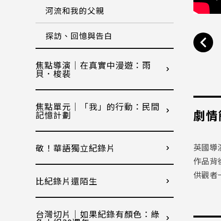
河流和我的父親
探訪、回憶與告白
焦點導演｜在真實中漫遊：雨
貝．梭裴
焦點單元｜「我」的行動：民間
劇情
記憶計劃
英國導
敬！華語獨立紀錄片
作品背
供觀者
比紀錄片還陌生
台灣切片｜如果紀錄有顏色：綠