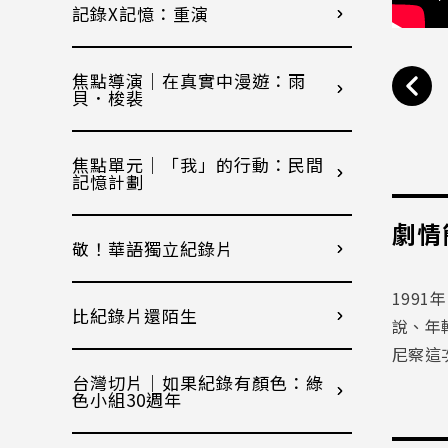
記錄X記憶：重演
焦點導演｜在真實中漫遊：雨
貝．梭裴
焦點單元｜「我」的行動：民間
記憶計劃
劇情
敬！華語獨立紀錄片
1991
年
比紀錄片還陌生
說、年
尼察這
台灣切片｜如果紀錄有顏色：綠
色小組30週年