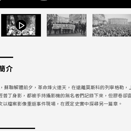
簡介
，蘇聯解體前夕，革命烽火連天，在遠離莫斯科的列寧格勒，
輕普丁身影，都被手持攝影機的無名者們記錄下來，但膠卷卻
次以檔案影像重返事件現場，在既定史實中探尋另一篇章。