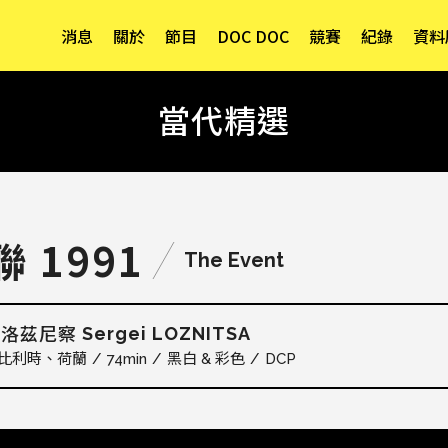
消息
關於
節目
DOC DOC
競賽
紀錄
資料
當代精選
聯 1991
The Event
Sergei LOZNITSA
．洛茲尼察
比利時
荷蘭
74min
黑白 & 彩色
DCP