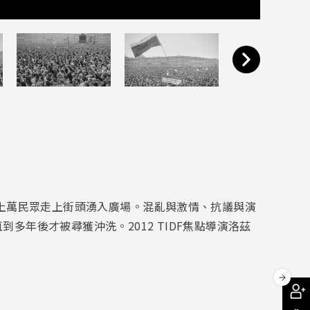
上萬民眾走上街頭湧入廣場。混亂與激情、抗議與演
直到多年後才被尋獲沖洗。
2012 TIDF
焦點導演洛茲