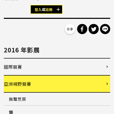
登入
或
註冊
分享到 Facebo
分享到 Tw
分
2016 年影展
國際競賽
亞洲視野競賽
無聲荒原
鑛