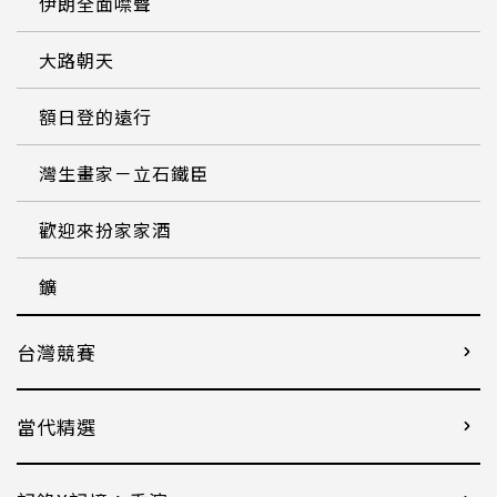
伊朗全面噤聲
大路朝天
額日登的遠行
灣生畫家－立石鐵臣
歡迎來扮家家酒
鑛
台灣競賽
當代精選