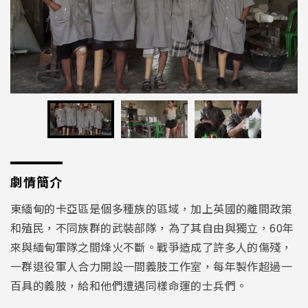
劇情簡介
東緬甸的卡亞區是個多種族的區域，加上英國的離間政策
和殖民，不同族群的武裝部隊，為了其自由與獨立，
60
年
來與緬甸軍隊之間烽火不斷。戰爭造成了許多人的傷殘，
一群退役軍人合力開
設一間義肢工作室，每年製作超過一
百具的義肢，給和他們遭遇同樣命
運的士兵們。