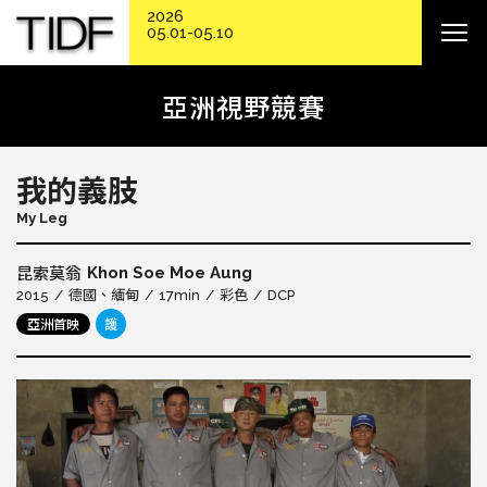
2026
05.01-05.10
亞洲視野競賽
我的義肢
My Leg
Khon Soe Moe Aung
昆索莫翁
2015
德國
緬甸
17min
彩色
DCP
亞洲首映
護