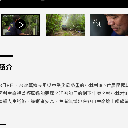
簡介
9年8月8日，台灣莫拉克風災中受災最慘重的小林村462位居
面對生命裡曾經歷過的夢魘？活著的目的剩下什麼？對小林村4
接續人生道路，讓逝者安息、生者無憾地在各自生命途上緩緩