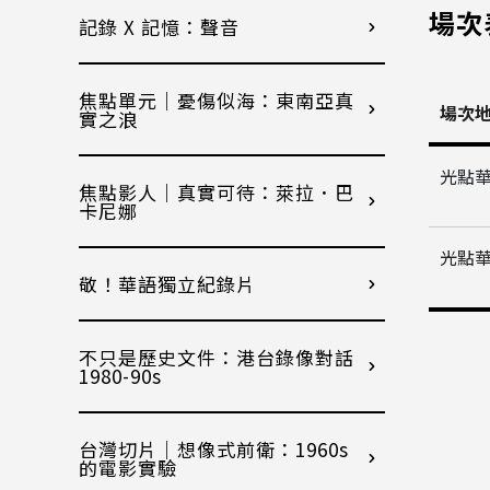
場次
記錄 X 記憶：聲音
焦點單元｜憂傷似海：東南亞真
場次
實之浪
光點
焦點影人｜真實可待：萊拉．巴
卡尼娜
光點
敬！華語獨立紀錄片
不只是歷史文件：港台錄像對話
1980-90s
台灣切片｜想像式前衛：1960s
的電影實驗