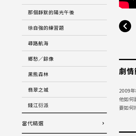
那個靜默的陽光午後
徐自強的練習題
尋路航海
鄉愁／餘像
劇情
黑熊森林
翡翠之城
200
他如何
錢江衍派
要如何
當代精選