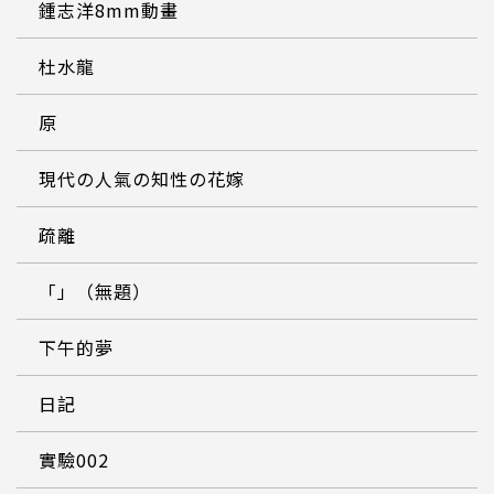
鍾志洋8mm動畫
杜水龍
原
現代の人氣の知性の花嫁
疏離
「」（無題）
下午的夢
日記
實驗002