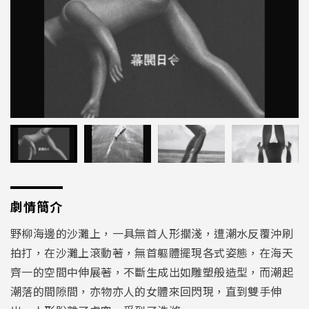
劇情簡介
野柳海邊的沙灘上，一具無首人形擱淺，遭潮水反覆沖刷
拍打，在沙灘上滾動著，無首軀體擺現各式姿態，在海天
齊一的空間中伸展著，不斷生成出如雕塑般造型，而潮起
潮落的間隙間，亦物亦人的女體來回閃現，直到雙手伸