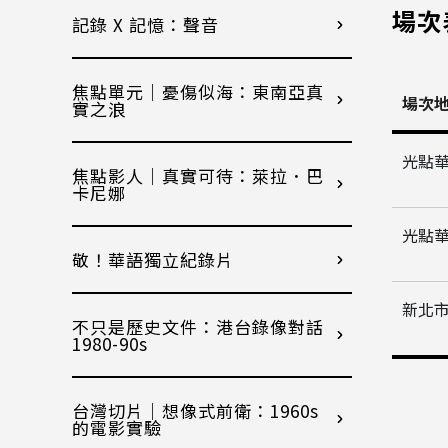
場次
記錄 X 記憶：聲音
焦點單元｜憂傷似海：東南亞真
場次
實之浪
光點
焦點影人｜真實可待：萊拉．巴
卡尼娜
光點
敬！華語獨立紀錄片
新北市
不只是歷史文件：港台錄像對話
1980-90s
台灣切片｜想像式前衛：1960s
的電影實驗