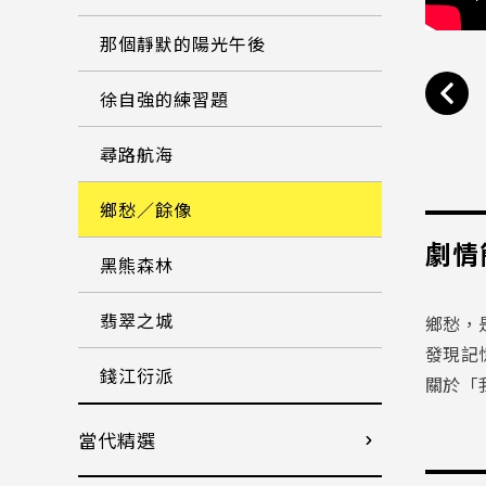
那個靜默的陽光午後
徐自強的練習題
尋路航海
鄉愁／餘像
劇情
黑熊森林
翡翠之城
鄉愁，
發現記
錢江衍派
關於「
當代精選