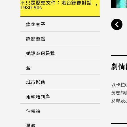
不只是歷史文件：港台錄像對話
1980-90s
錄像桌子
錄影遊戲
她說為何是我
劇情
藍
城市影像
以卡拉
黃志輝
兩頭唔到岸
女郎及
估領袖
思藏