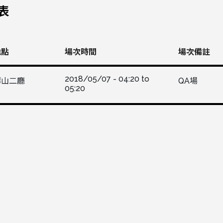
表
地點
場次時間
場次備註
2018/05/07 -
04:20
to
華山二廳
QA場
05:20