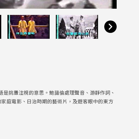
語是挑釁注視的意思。鮑藹倫處理聲音、游靜作詞、
的家庭電影、日治時期的藝術片，及遊客眼中的東方