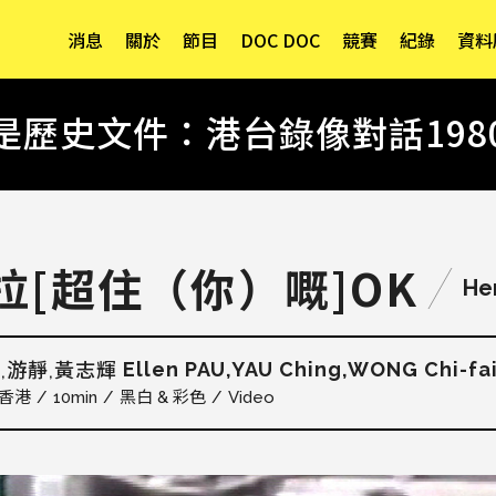
消息
關於
節目
DOC DOC
競賽
紀錄
資料
是歷史文件：港台錄像對話1980-
拉[超住（你）嘅]OK
Her
Ellen PAU,YAU Ching,WONG Chi-fa
,游靜,黃志輝
香港
10min
黑白 & 彩色
Video