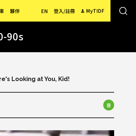
MyTIDF
庫
夥伴
EN
登入/註冊
90s
e's Looking at You, Kid!
i
普