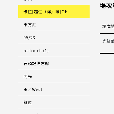
場次
卡拉[超住（你）嘅]OK
東方紅
場次
95/23
光點
re-touch (1)
石頭記備忘錄
閃光
東／West
離位