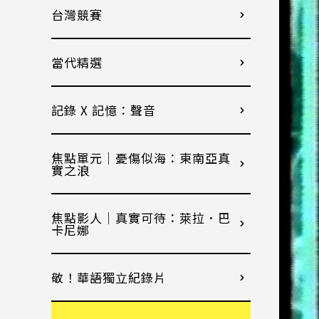
台灣競賽
當代精選
記錄 X 記憶：聲音
焦點單元｜憂傷似海：東南亞真
實之浪
焦點影人｜真實可待：萊拉．巴
卡尼娜
敬！華語獨立紀錄片