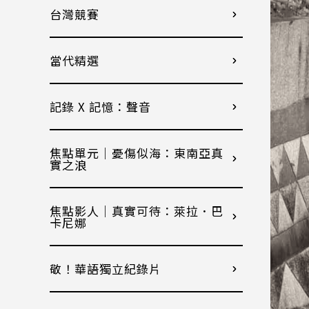
台灣競賽
當代精選
記錄 X 記憶：聲音
焦點單元｜憂傷似海：東南亞真
實之浪
焦點影人｜真實可待：萊拉．巴
卡尼娜
敬！華語獨立紀錄片