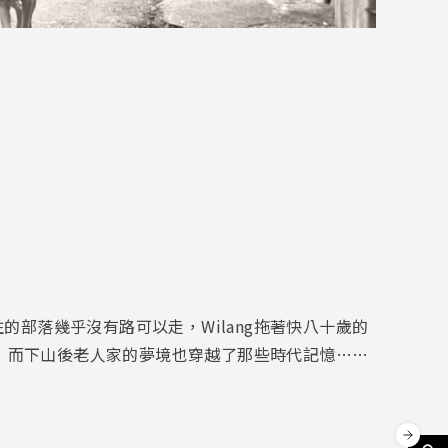
部落幾乎沒有路可以走，Wilang拖著快八十歲的
路，而下山後老人家的夢境也穿越了那些時代記憶……