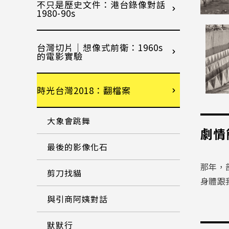
不只是歷史文件：港台錄像對話
1980-90s
台灣切片｜想像式前衛：1960s
的電影實驗
時光台灣2018：翻檔案
大象會跳舞
劇情
最後的影像化石
那年，
剪刀找貓
身體跟
與引商阿姨對話
默默行