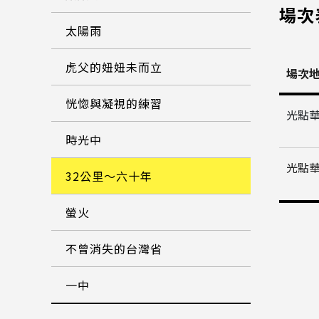
場次
太陽雨
虎父的妞妞未而立
場次
恍惚與凝視的練習
光點
時光中
光點
32公里～六十年
螢火
不曾消失的台灣省
一中