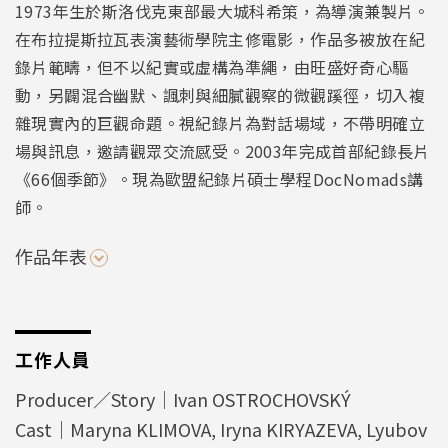
1973年生於斯洛伐克東部最大城科希策，為導演兼製片。
在布拉提斯拉瓦表演藝術學院主修電影，作品多被放在紀
錄片範疇，但不以紀實或虛構為準繩，由旺盛好奇心驅
動，另闢混合幽默、諷刺與細膩觀察的微觀蹊徑，切入複
雜現實內的巨觀命題。視紀錄片為對話場域，不帶明確立
場與訊息，邀請觀眾交流感受。2003年完成首部紀錄長片
《66個季節》。現為歐盟紀錄片碩士學程DocNomads講
師。
作品年表
工作人員
Producer／Story｜Ivan OSTROCHOVSKÝ
Cast｜Maryna KLIMOVA, Iryna KIRYAZEVA, Lyubov