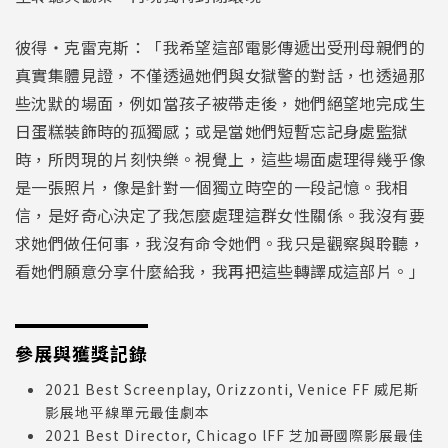
彼得・克雷克斯：「我希望這部電影傳遞出受刑母親們的
真實集體見證，不僅透過她們與女獄警的對話，也透過那
些沈默的場面，例如當孩子被帶走後，她們絕望地完成生
日蛋糕裝飾時的孤獨感；或是當她們短暫忘記身處監獄
時，所閃現的片刻快樂。視覺上，這些場面處理得幾乎像
是一張照片，像是針對一個獨立時空的一段記憶。我相
信，是好奇心決定了我怎麼處理這群女性關係。我沒有要
求她們做任何事，我沒有命令她們。我只是觀察與聆聽，
看她們願意分享什麼給我，我再把這些轉譯成這部片。」
參展與獲獎記錄
2021 Best Screenplay, Orizzonti, Venice FF 威尼斯
影展地平線單元最佳劇本
2021 Best Director, Chicago lFF 芝加哥國際影展最佳