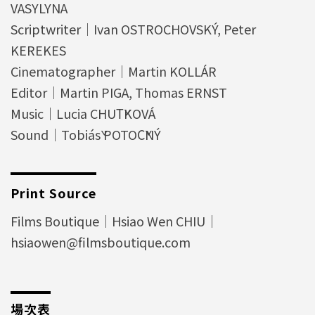
VASYLYNA
Scriptwriter｜Ivan OSTROCHOVSKÝ, Peter
KEREKES
Cinematographer｜Martin KOLLÁR
Editor｜Martin PIGA, Thomas ERNST
Music｜Lucia CHUŤKOVÁ
Sound｜Tobiáš POTOČNÝ
Print Source
Films Boutique｜Hsiao Wen CHIU｜
hsiaowen@filmsboutique.com
場次表