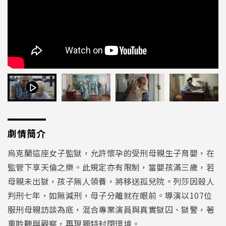
劇情簡介
烏克蘭這座女子監獄，允許懷孕的受刑母親生子育嬰，在
監管下享天倫之樂。此規定亦有限制，當嬰孩滿三歲，若
母親未出獄，孩子無人領養，將移送孤兒院。列莎因殺人
判刑七年，如無減刑，母子分離就在眼前。導演以107位
服刑母親訪談為底，混合專業演員與真實獄囚、獄警，著
重聆聽與觀察，再現獨特封閉環境。