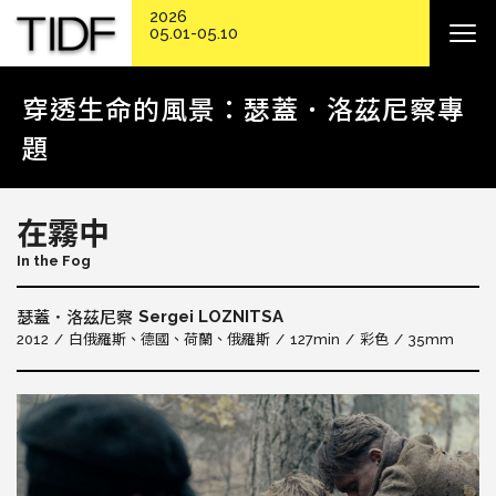
2026
05.01-05.10
穿透生命的風景：瑟蓋．洛茲尼察專
題
在霧中
In the Fog
Sergei LOZNITSA
瑟蓋．洛茲尼察
2012
白俄羅斯
德國
荷蘭
俄羅斯
127min
彩色
35mm