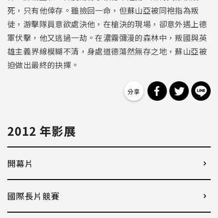
死，只有他倖存。雖撿回一命，但蘇山亞被同袍指為叛
徒，游擊隊員意欲處決他，在槍決的現場，卻意外遇上德
軍伏擊，他又逃過一劫。在濃霧彌漫的森林中，叛國與英
雄主義界線模糊不清，身處道德蕩然無存之地，蘇山亞被
迫做出最終的抉擇。
分享到 Facebo
分享到 Tw
分
2012 年影展
開幕片
國際長片競賽