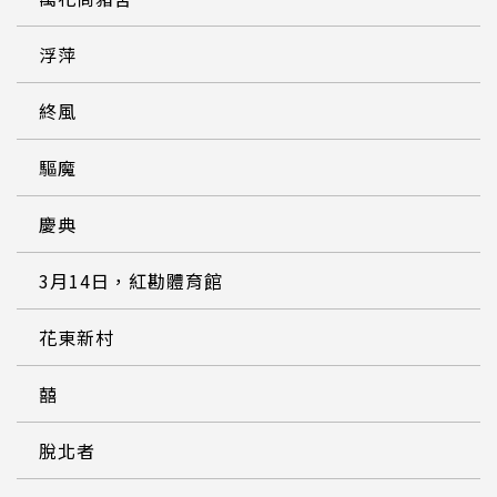
浮萍
終風
驅魔
慶典
3月14日，紅勘體育館
花東新村
囍
脫北者