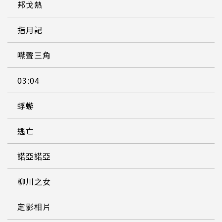
邦戈熱
指月記
噤聲三角
03:04
蜉蝣
逃亡
諾亞諾亞
柳川之女
定影相片