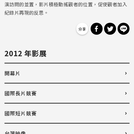
演訪問的並置，影片積極動搖觀者的位置，促使觀者加入
紀錄片再現的反思。
分享到 Facebo
分享到 Tw
分
2012 年影展
開幕片
國際長片競賽
國際短片競賽
台灣映像