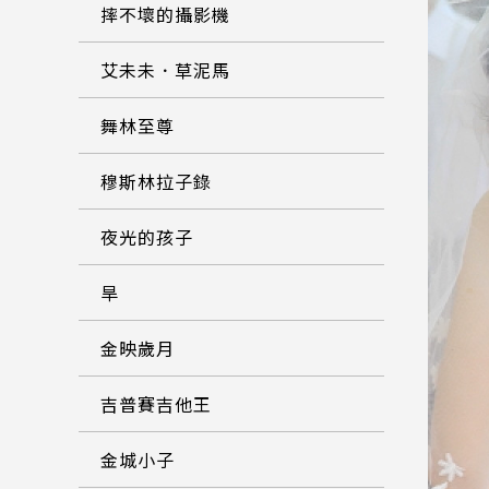
摔不壞的攝影機
艾未未．草泥馬
舞林至尊
穆斯林拉子錄
夜光的孩子
旱
金映歲月
吉普賽吉他王
金城小子