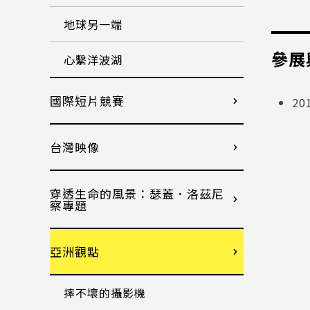
地球另一端
參展
心繫洋波湖
國際短片競賽
2
台灣映像
穿透生命的風景：瑟蓋．洛茲尼
察專題
亞洲觀點
摔不壞的攝影機