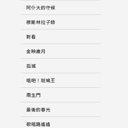
阿仆大的守候
穆斯林拉子錄
對看
金映歲月
孤城
唱吧！斑鳩王
兩生門
最後的春光
歌唱路遙遙