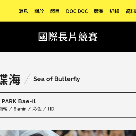
消息
關於
節目
DOC DOC
競賽
紀錄
資料
國際長片競賽
蝶海
Sea of Butterfly
PARK Bae-il
日
南韓
89min
彩色
HD