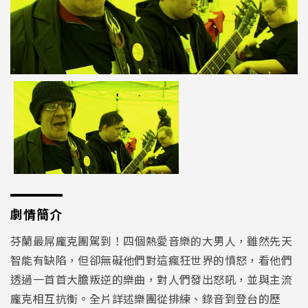
劇情簡介
芬蘭最屌龐克團駕到！四個熱愛音樂的大男人，雖然先天
智能有缺陷，但卻無礙他們對這瘋狂世界的憤怒，看他們
透過一首首大膽叛逆的樂曲，對人們發出怒吼，並與主流
龐克相互抗衡。全片詳述樂團從排練、錄音到登台的歷