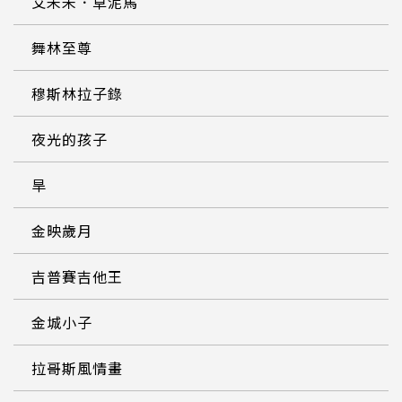
艾未未．草泥馬
舞林至尊
穆斯林拉子錄
夜光的孩子
旱
金映歲月
吉普賽吉他王
金城小子
拉哥斯風情畫