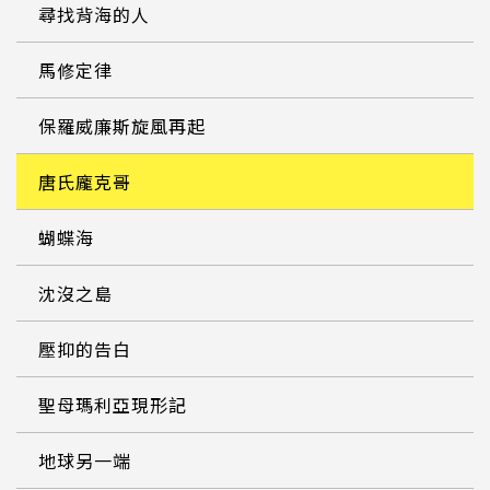
尋找背海的人
馬修定律
保羅威廉斯旋風再起
唐氏龐克哥
蝴蝶海
沈沒之島
壓抑的告白
聖母瑪利亞現形記
地球另一端