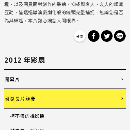
程，以及團員面對創作的爭執，抑或與家人、友人的親暱
互動，皆透過導演戲劇化般的鏡頭完整捕捉。無論您是否
為其樂迷，本片勢必讓您大開眼界。
分享到 Facebo
分享到 Tw
分
2012 年影展
開幕片
國際長片競賽
摔不壞的攝影機