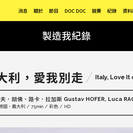
消息
關於
節目
DOC DOC
競賽
紀錄
資料
製造我紀錄
大利，愛我別走
Italy, Love It
Gustav HOFER, Luca RA
塔夫．胡佛、路卡．拉加斯
德國
義大利
75min
彩色
HD