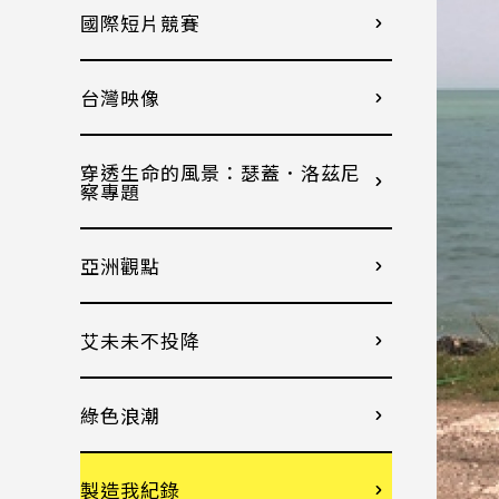
國際短片競賽
台灣映像
穿透生命的風景：瑟蓋．洛茲尼
察專題
亞洲觀點
艾未未不投降
綠色浪潮
製造我紀錄