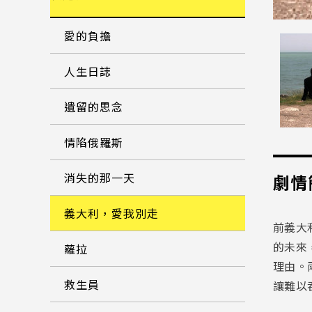
愛的負擔
人生日誌
遺留的思念
情陷俄羅斯
消失的那一天
劇情
義大利，愛我別走
前義大
的未來
蘿拉
理由。
救生員
讓難以