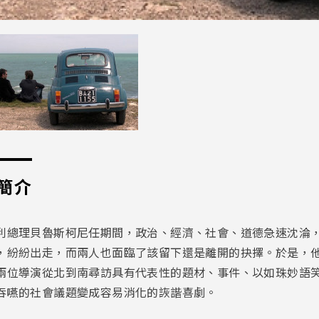
簡介
利總理貝魯斯柯尼任期間，政治、經濟、社會、道德急速沈淪
，紛紛出走，而兩人也面臨了該留下還是離開的抉擇。於是，
兩位導演從北到南尋訪具有代表性的題材、事件、以如珠妙語
吞嚥的社會議題變成容易消化的詼諧喜劇。