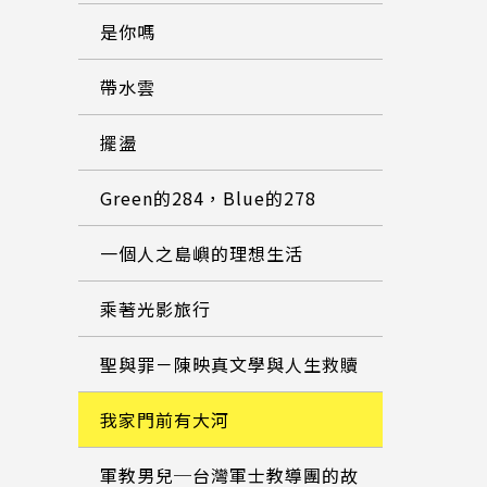
是你嗎
帶水雲
擺盪
Green的284，Blue的278
一個人之島嶼的理想生活
乘著光影旅行
聖與罪－陳映真文學與人生救贖
我家門前有大河
軍教男兒─台灣軍士教導團的故