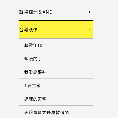
凝視亞洲＆AND
台灣映像
藝霞年代
牽阮的手
我愛高跟鞋
T婆工廠
遮蔽的天空
天線寶寶之停車暫借問