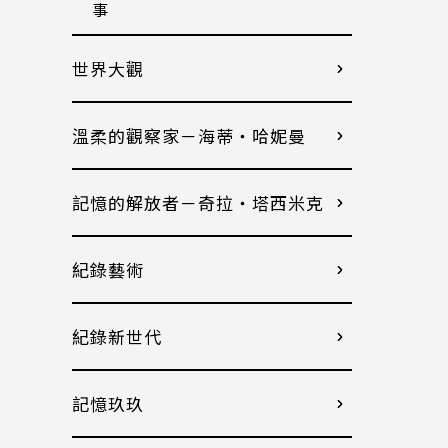
事
世界大觀
溫柔的觀察家－海蒂・哈妮曼
記憶的解放者－奇拉・塔西米克
紀錄藝術
紀錄新世代
記憶玖玖