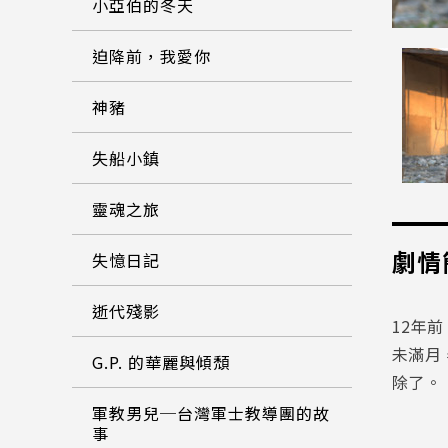
小亞伯的冬天
迫降前，我愛你
神豬
失船小鎮
靈魂之旅
劇情
失憶日記
逝代殘影
12年
未滿月
G.P. 的華麗與傾頹
除了。
軍教男兒─台灣軍士教導團的故
事