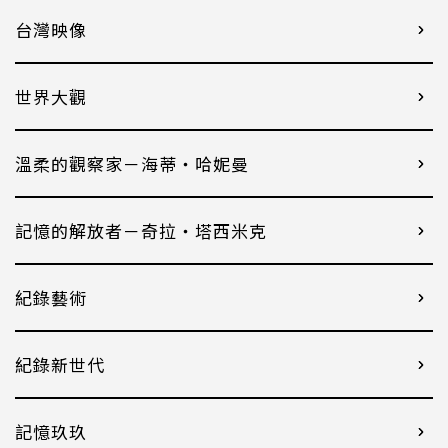
台灣映像
世界大觀
溫柔的觀察家－海蒂・哈妮曼
記憶的解放者－奇拉・塔西米克
紀錄藝術
紀錄新世代
記憶玖玖