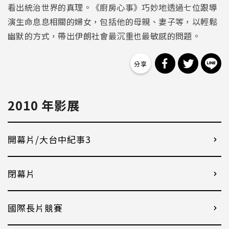
看出統治世界的真理。《廚房心事》巧妙地透過七位跟導
演生命息息相關的婦女，包括他的母親、妻子等，以輕鬆
幽默的方式，帶出伊朗社會最沉重也最敏感的問題。
分享到 Facebo
分享到 Tw
分
2010 年影展
開幕片/大台中紀事3
閉幕片
國際長片競賽