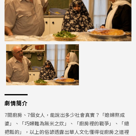
劇情簡介
7間廚房、7個女人，能說出多少社會真實？「媳婦熬成
婆」、「巧婦難為無米之炊」、「廚房裡的戰爭」、「總
把瓢的」，以上的俗諺透露出華人文化懂得從廚房之道裡