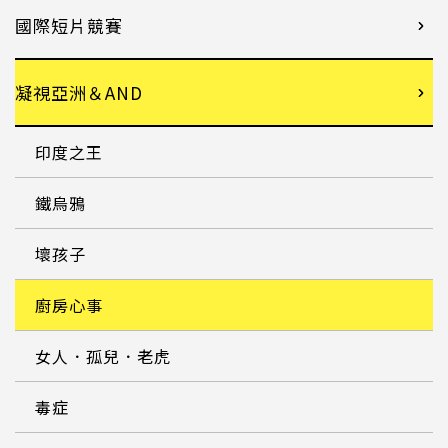
國際短片競賽
凝視亞洲＆AND
印度之王
鐵烏鴉
壞孩子
廚房心事
女人．孤兒．老虎
毒症