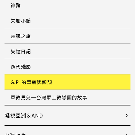
神豬
失船小鎮
靈魂之旅
失憶日記
逝代殘影
G.P. 的華麗與傾頹
軍教男兒─台灣軍士教導團的故事
凝視亞洲＆AND