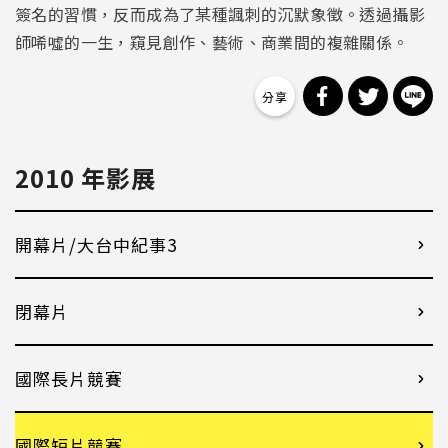
簽名的習慣，反而成為了某種諷刺的沉默象徵。透過攝影
師唏噓的一生，窺見創作、藝術、商業間的複雜關係。
分享到 Facebo
分享到 Tw
分
2010 年影展
開幕片/大台中紀事3
閉幕片
國際長片競賽
國際短片競賽