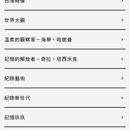
台灣映像
世界大觀
溫柔的觀察家－海蒂・哈妮曼
記憶的解放者－奇拉・塔西米克
紀錄藝術
紀錄新世代
記憶玖玖