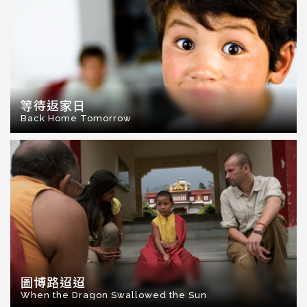
等待返家日
Back Home Tomorrow
圖博路迢迢
When the Dragon Swallowed the Sun