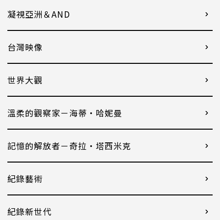
凝視亞洲＆AND
台灣映像
世界大觀
溫柔的觀察家－海蒂・哈妮曼
記憶的解放者－奇拉・塔西米克
紀錄藝術
紀錄新世代