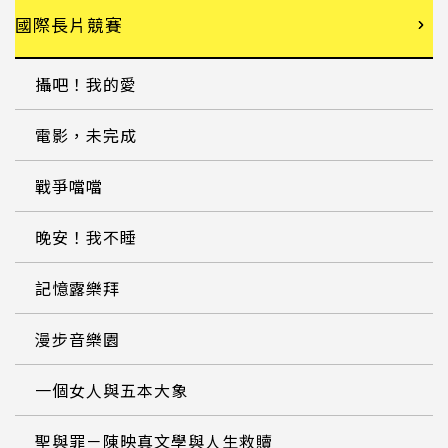
國際長片競賽
攝吧！我的愛
電影，未完成
戰爭噹噹
晚安！我不睡
記憶露樂拜
漫步音樂園
一個女人與五本大象
聖與罪－陳映真文學與人生救贖