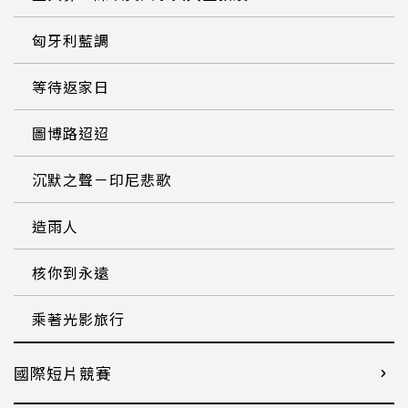
匈牙利藍調
等待返家日
圖博路迢迢
沉默之聲－印尼悲歌
造雨人
核你到永遠
乘著光影旅行
國際短片競賽