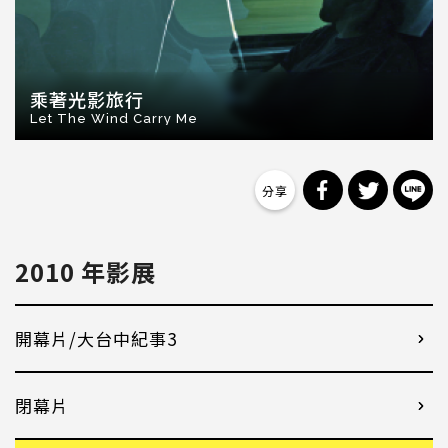
乘著光影旅行
Let The Wind Carry Me
分享到 Facebo
分享到 Tw
分
2010 年影展
開幕片/大台中紀事3
閉幕片