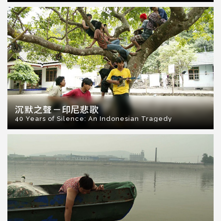
沉默之聲－印尼悲歌
40 Years of Silence: An Indonesian Tragedy