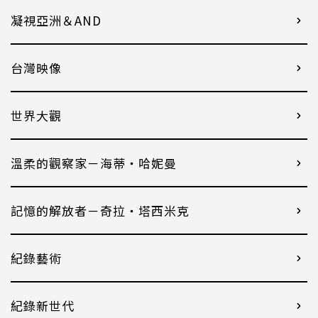
凝視亞洲＆AND
台灣映像
世界大觀
溫柔的觀察家－海蒂・哈妮曼
記憶的解放者－奇拉・塔西米克
紀錄藝術
紀錄新世代