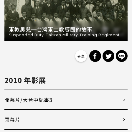
軍教男兒─台灣軍士教導團的故事
Suspended Duty-Taiwan Military Training Regiment
分享到 Facebo
分享到 Tw
分
2010 年影展
開幕片/大台中紀事3
閉幕片