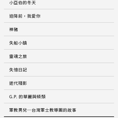
小亞伯的冬天
迫降前，我愛你
神豬
失船小鎮
靈魂之旅
失憶日記
逝代殘影
G.P. 的華麗與傾頹
軍教男兒─台灣軍士教導團的故事