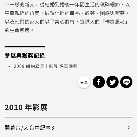
不一樣的新人，從結婚到婚後一年間生活的瑣碎細節，以
平實親近的角度，展現他們的幸福、歡笑、困惑與衝突，
以及他們的家人們以平常心對待，提供人們「轉念思考」
的生命態度。
參展與獲獎記錄
2009 紐約翠貝卡影展 評審團獎
分享到 Facebo
分享到 Tw
分
2010 年影展
開幕片/大台中紀事3