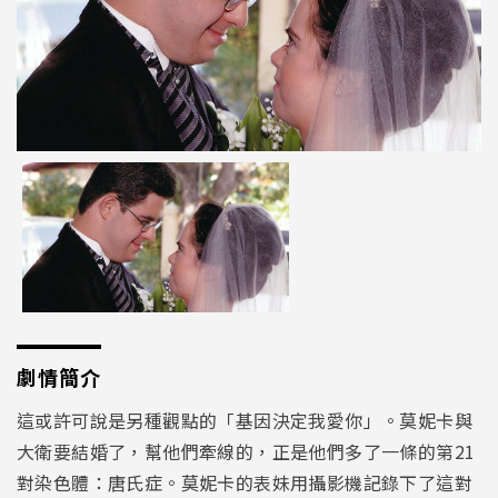
劇情簡介
這或許可說是另種觀點的「基因決定我愛你」。莫妮卡與
大衛要結婚了，幫他們牽線的，正是他們多了一條的第21
對染色體：唐氏症。莫妮卡的表妹用攝影機記錄下了這對