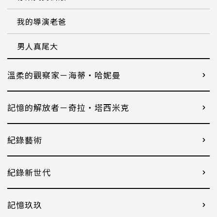
我的導演老爸
男人真尾大
溫柔的觀察家－海蒂・哈妮曼
記憶的解放者－奇拉・塔西米克
紀錄藝術
紀錄新世代
記憶玖玖