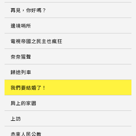
再見，你好嗎？
邊境哨所
電視帝國之民主也瘋狂
奈奈猩聲
歸途列車
我們要結婚了！
肩上的家園
上訪
赤柬人民公敵