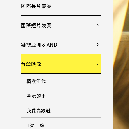
國際長片競賽
國際短片競賽
凝視亞洲＆AND
台灣映像
藝霞年代
牽阮的手
我愛高跟鞋
T婆工廠