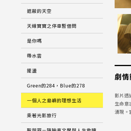
遮蔽的天空
天線寶寶之停車暫借問
是你嗎
帶水雲
擺盪
劇情
Green的284，Blue的278
影片透
一個人之島嶼的理想生活
生命意
湧現。
乘著光影旅行
聖與罪－陳映真文學與人生救贖