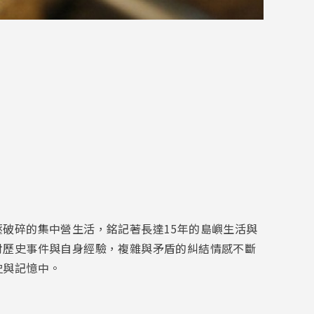
破碎的集中營生活，銘記著長達15年的島嶼生活與
對歷史事件與自身經驗，複雜與矛盾的糾結情感不斷
史與記憶中。