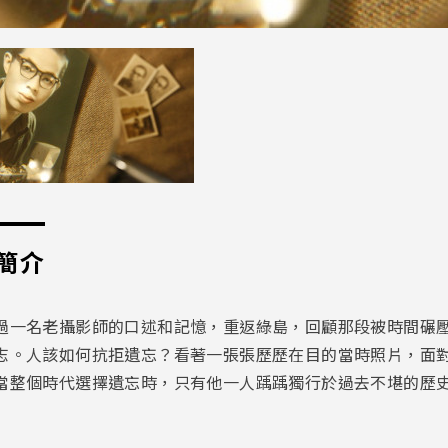
簡介
過一名老攝影師的口述和記憶，重返綠島，回顧那段被時間碾壓
志。人該如何抗拒遺忘？看著一張張歷歷在目的當時照片，面
當整個時代選擇遺忘時，只有他一人踽踽獨行於過去不堪的歷