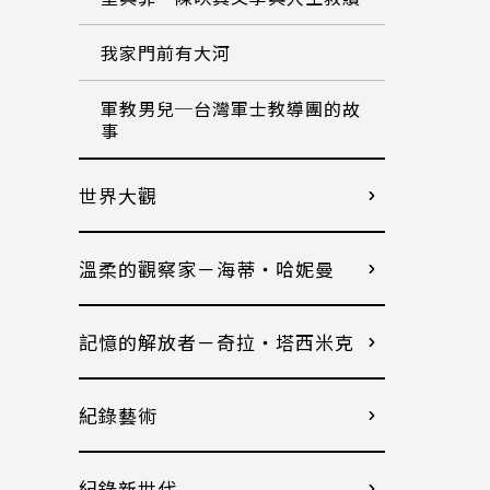
我家門前有大河
軍教男兒─台灣軍士教導團的故
事
世界大觀
溫柔的觀察家－海蒂・哈妮曼
記憶的解放者－奇拉・塔西米克
紀錄藝術
紀錄新世代