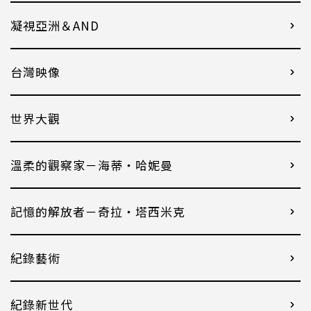
凝視亞洲＆AND
台灣映像
世界大觀
溫柔的觀察家－海蒂・哈妮曼
記憶的解放者－奇拉・塔西米克
紀錄藝術
紀錄新世代