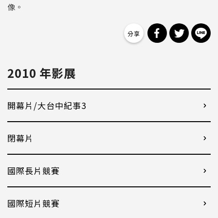
像。
分享到 Facebo
分享到 Tw
分
2010 年影展
開幕片/大台中紀事3
閉幕片
國際長片競賽
國際短片競賽