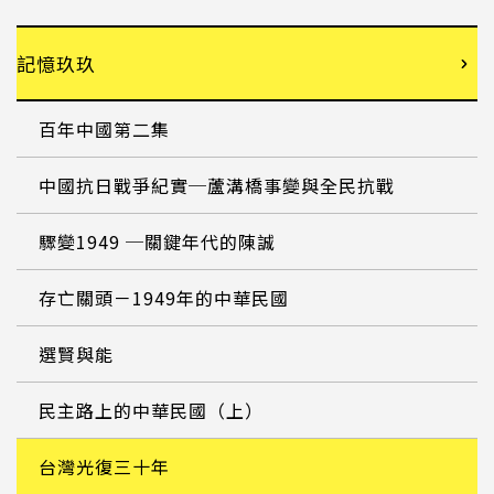
記憶玖玖
百年中國第二集
中國抗日戰爭紀實─蘆溝橋事變與全民抗戰
驟變1949 ─關鍵年代的陳誠
存亡關頭－1949年的中華民國
選賢與能
民主路上的中華民國（上）
台灣光復三十年