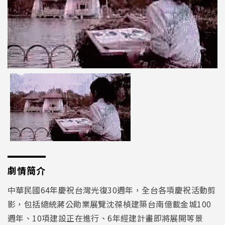
劇情簡介
中華民國64年慶祝台灣光復30週年，全台各項慶祝活動剪
影，包括總統蔣公勛業展覽沈葆楨建築台南億載金城100
週年、10項建設正在進行、6年經建計畫即將展開等景