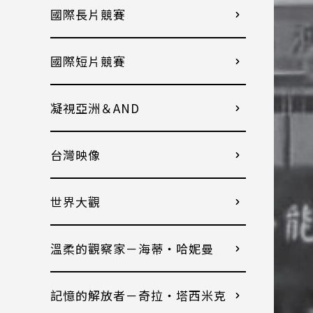
國際長片競賽
國際短片競賽
凝視亞洲＆AND
台灣映像
世界大觀
溫柔的觀察家－海蒂・哈妮曼
記憶的解放者－奇拉・塔西米克