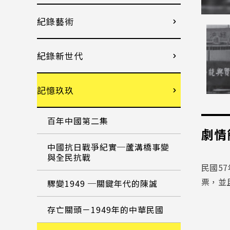
紀錄藝術
紀錄新世代
記憶玖玖
百年中國第二集
劇情
中國抗日戰爭紀實─蘆溝橋事變
與全民抗戰
民國5
票，並
驟變1949 ─關鍵年代的陳誠
存亡關頭－1949年的中華民國