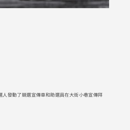
候選人發動了競選宣傳車和助選員在大街小巷宣傳拜