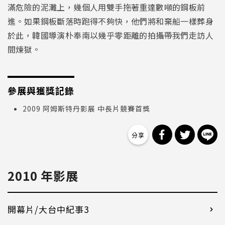
滿危險的泥灘上，幾個人用雙手拖著重達數噸的鋼板前
進。如果鋼板斷落時跑得不夠快，他們將和棄船一樣葬身
於此，韓國導演朴奉南以幾乎零距離的拍攝帶我們走訪人
間煉獄。
參展與獲獎記錄
2009 阿姆斯特丹影展 中長片競賽首獎
分享到 Facebo
分享到 Tw
分
2010 年影展
開幕片/大台中紀事3