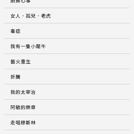
廚房心事
女人．孤兒．老虎
毒症
我有一隻小氂牛
藝火重生
折騰
我的太宰治
阿敏的樂章
走唱穆斯林