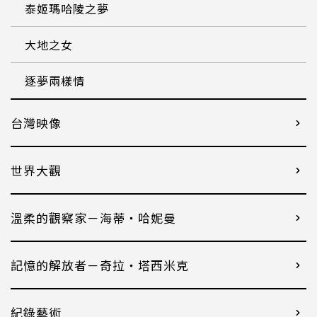
泰姬瑪哈陵之夢
大地之女
逐夢兩樣情
台灣映像
世界大觀
溫柔的觀察家－海蒂・哈妮曼
記憶的解放者－奇拉・塔西米克
紀錄藝術