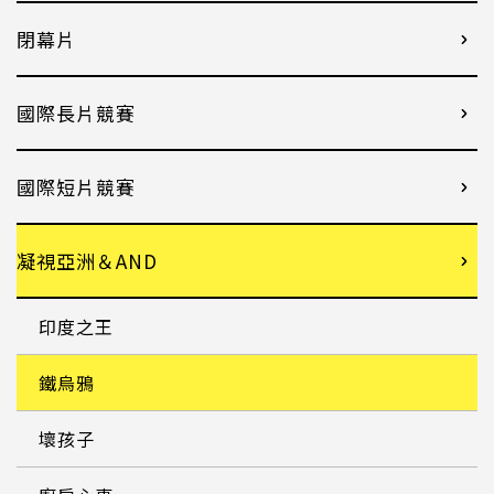
閉幕片
國際長片競賽
國際短片競賽
凝視亞洲＆AND
印度之王
鐵烏鴉
壞孩子