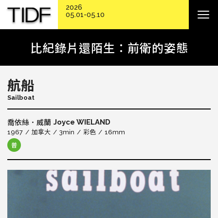
2026
05.01-05.10
比紀錄片還陌生：前衛的姿態
航船
Sailboat
Joyce WIELAND
喬依絲．威蘭
1967
加拿大
3min
彩色
16mm
普