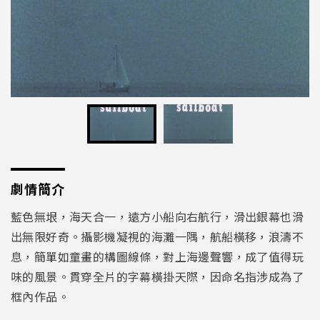
劇情簡介
藍色無垠，海天合一，遠方小船向右航行，滑出銀幕也滑
出無限好奇。攝影機凝視的海灘一隅，航船橫移，浪濤不
息，簡單如童畫的構圖線條，對上海邊聲響，成了值得玩
味的風景。貫穿全片的字幕橫掛天際，因命名指涉成為了
框內作品。