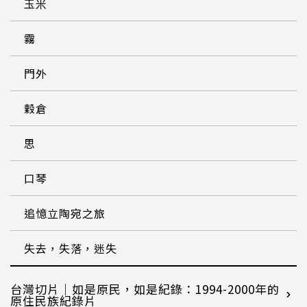
玉米
霧
門外
穀倉
思
口琴
追憶立陶宛之旅
失去，失落，迷失
台灣切片｜如是原民，如是紀錄：1994-2000年的
原住民族紀錄片