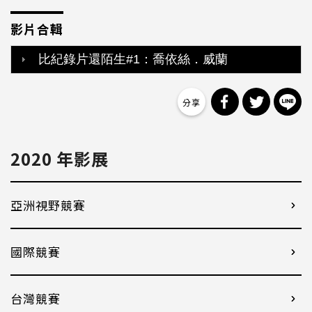
影片合輯
比紀錄片還陌生#1：喬依絲．威蘭
分享到 Facebo
分享到 Tw
分
2020 年影展
亞洲視野競賽
國際競賽
台灣競賽