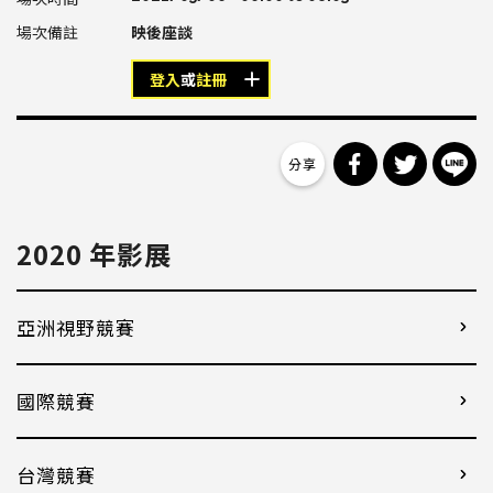
映後座談
登入
或
註冊
分享到 Facebo
分享到 Tw
分
2020 年影展
亞洲視野競賽
國際競賽
台灣競賽