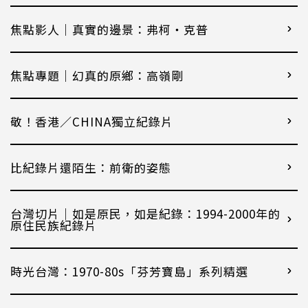
焦點影人｜真實的邊景：弗柯・克普
焦點專題｜幻真的原鄉：高嶺剛
敬！香港／CHINA獨立紀錄片
比紀錄片還陌生：前衛的姿態
台灣切片｜如是原民，如是紀錄：1994-2000年的
原住民族紀錄片
時光台灣：1970-80s「芬芳寶島」系列精選