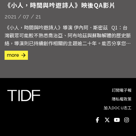
《小人，時間與吟遊詩人》映後QA影片
2021 / 07 / 21
《小人，時間與吟遊詩人》導演 伊內珂．斯密茲 Q1：台
灣觀眾可能較不熟悉喬治亞、阿布哈茲與蘇聯解體的歷史脈
絡，導演則已持續創作相關的主題逾二十年。能否分享您的
創作動機？如何接觸到本片被攝者，並決定拍攝的呢？ 我
more
先簡單和大家說明一下，阿布哈茲位於黑海的東部沿岸，曾
是蘇維埃喬治亞中的一個自治共和國。阿布哈茲在經濟、糧
食、老年福利，甚至是國家預算，所有事情都完全仰賴俄羅
斯，...
訂閱電子報
隱私權政策
加入DOC U志工