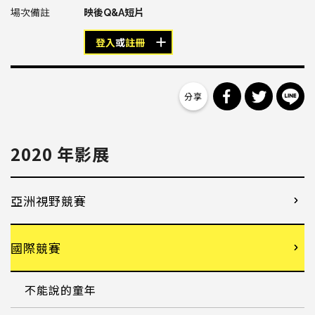
映後Q&A短片
登入
或
註冊
分享到 Facebo
分享到 Tw
分
2020 年影展
亞洲視野競賽
國際競賽
不能說的童年