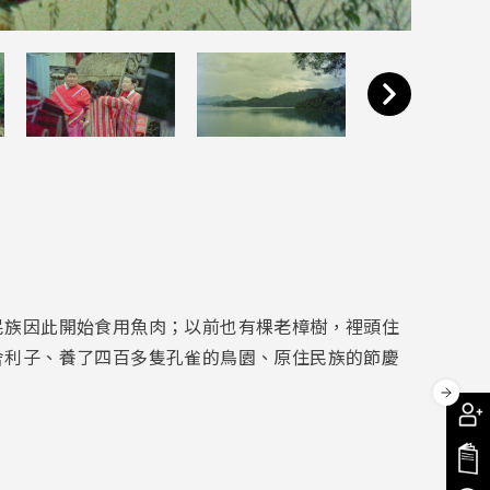
民族因此開始食用魚肉；以前也有棵老樟樹，裡頭住
舍利子、養了四百多隻孔雀的鳥園、原住民族的節慶