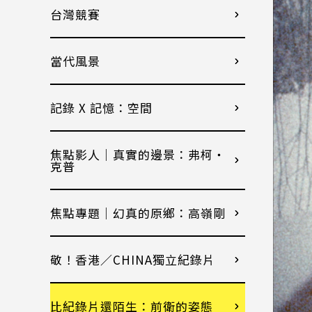
台灣競賽
當代風景
記錄 X 記憶：空間
焦點影人｜真實的邊景：弗柯・
克普
焦點專題｜幻真的原鄉：高嶺剛
敬！香港／CHINA獨立紀錄片
比紀錄片還陌生：前衛的姿態