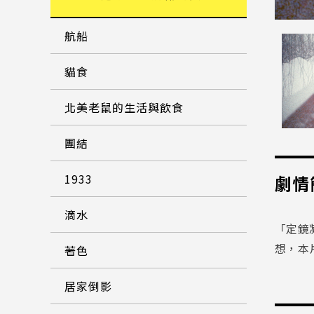
航船
貓食
北美老鼠的生活與飲食
團結
1933
劇情
滴水
「定鏡
想，本
著色
居家倒影