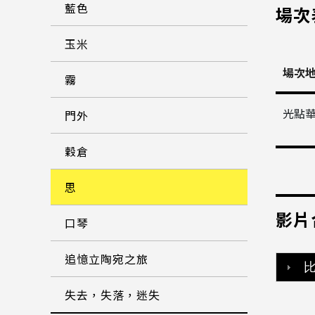
藍色
場次
玉米
場次
霧
門外
光點
穀倉
思
影片
口琴
追憶立陶宛之旅
失去，失落，迷失