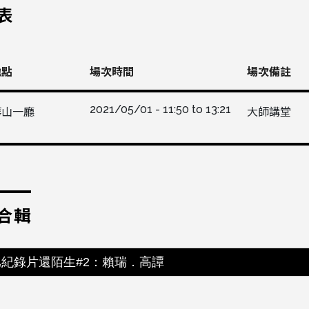
表
地點
場次時間
場次備註
2021/05/01 -
11:50
to
13:21
華山一廳
大師講堂
合輯
比紀錄片還陌生#2：賴瑞．高譚