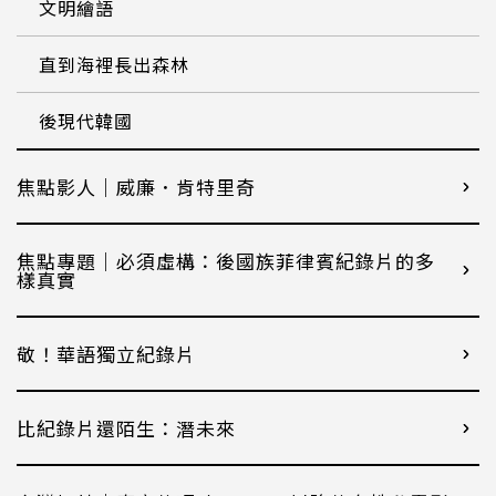
文明繪語
直到海裡長出森林
後現代韓國
焦點影人｜威廉．肯特里奇
焦點專題｜必須虛構：後國族菲律賓紀錄片的多
樣真實
敬！華語獨立紀錄片
比紀錄片還陌生：潛未來