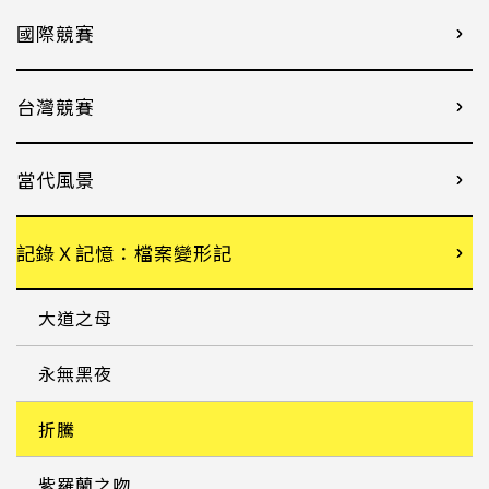
國際競賽
台灣競賽
當代風景
記錄Ｘ記憶：檔案變形記
大道之母
永無黑夜
折騰
紫羅蘭之吻