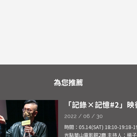
為您推薦
「記錄×記憶#2」映
2022 / 06 / 30
時間：05.14(SAT) 18:10-19:18-
光點華山電影館2廳 主持人：楊子