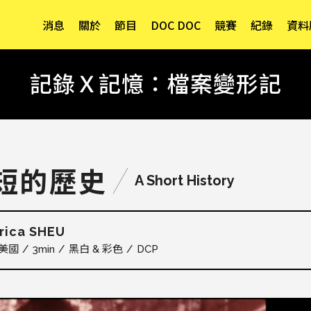
消息
關於
節目
DOC DOC
競賽
紀錄
資料
記錄Ｘ記憶：檔案變形記
短的歷史
A Short History
rica SHEU
美國
3min
黑白 & 彩色
DCP