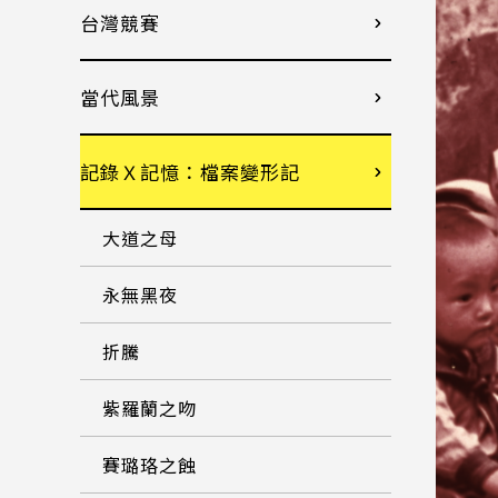
台灣競賽
當代風景
記錄Ｘ記憶：檔案變形記
大道之母
永無黑夜
折騰
紫羅蘭之吻
賽璐珞之蝕