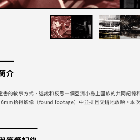
簡介
童書的敘事方式，述說和反思一個亞洲小島上國族的共同記憶
6mm拾得影像（found footage）中並排且交錯地放映。