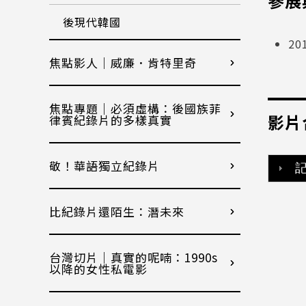
參展
後現代韓國
2
焦點影人｜威廉．肯特里奇
焦點專題｜必須虛構：後國族菲
影片
律賓紀錄片的多樣真實
敬！華語獨立紀錄片
記
比紀錄片還陌生：潛未來
台灣切片｜真實的呢喃：1990s
以降的女性私電影