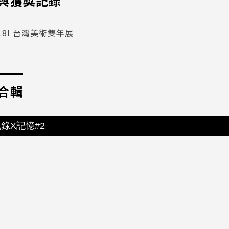
與獲獎記錄
018l 台灣美術雙年展
合輯
錄X記憶#2