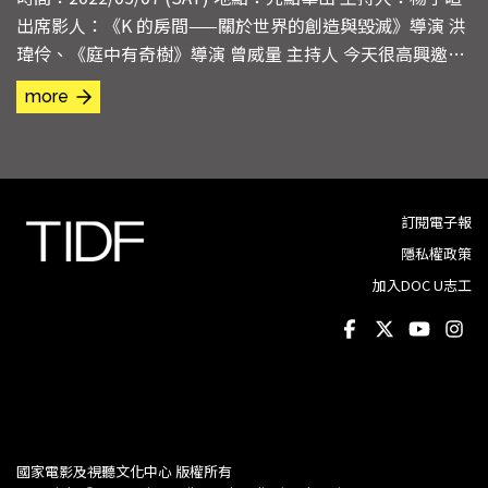
出席影人：《K 的房間——關於世界的創造與毀滅》導演 洪
瑋伶、《庭中有奇樹》導演 曾威量 主持人 今天很高興邀請
到《K的房間－關於世界的創造及毀滅》導演洪瑋伶以及
more
《庭中有奇樹》的導演曾威量，等下會留比較多的時間讓觀
眾提問， 那這邊先請兩位跟大家打聲招呼。 洪導演 大家好
我是《K的房間》導演洪瑋伶。 曾導演...
訂閱電子報
隱私權政策
加入DOC U志工
國家電影及視聽文化中心 版權所有