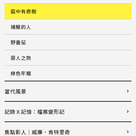
庭中有奇樹
捕鰻的人
野番茄
惡人之煞
綠色牢籠
當代風景
記錄Ｘ記憶：檔案變形記
焦點影人｜威廉．肯特里奇