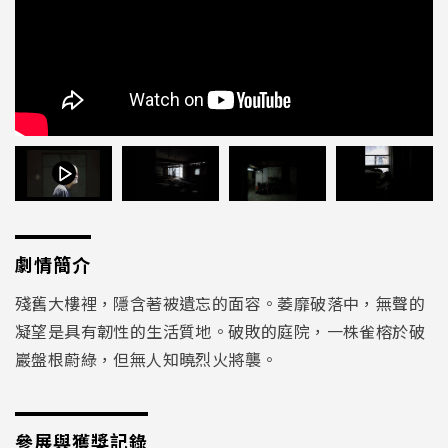
劇情簡介
殘舊大樓裡，隱含著被遺忘的面容。萎靡破落中，無聲的
凝望是具有韌性的生活質地。破敗的庭院，一株雀榕於破
巖盤根蔚綠，但無人知曉烈火將襲。
參展與獲獎記錄