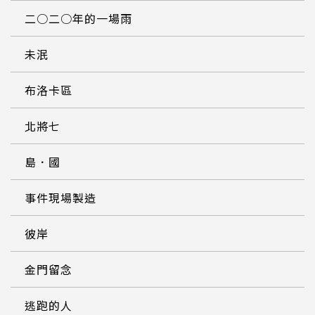
二○二○年的一場雨
未泯
布洛卡區
北將七
島．國
事件現場製造
彼岸
金門留念
逃跑的人