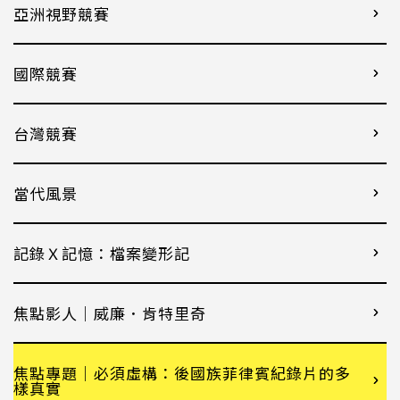
亞洲視野競賽
國際競賽
台灣競賽
當代風景
記錄Ｘ記憶：檔案變形記
焦點影人｜威廉．肯特里奇
焦點專題｜必須虛構：後國族菲律賓紀錄片的多
樣真實