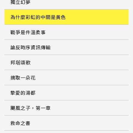
獨立幻夢
為什麼彩虹的中間是黃色
戰爭是件溫柔事
論反時序資訊傳輸
邦塔頌歌
摘取一朵花
摯愛的湯都
颶風之子，第一章
救命之書