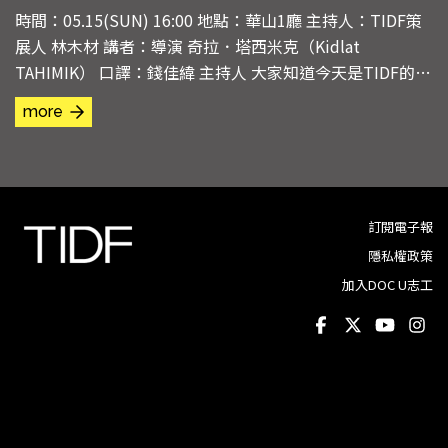
時間：05.15(SUN) 16:00 地點：華山1廳 主持人：TIDF策
展人 林木材 講者：導演 奇拉．塔西米克（Kidlat
TAHIMIK） 口譯：錢佳緯 主持人 大家知道今天是TIDF的最
後一天，這部片作為我個人的閉幕片，大家有看到我的「必
more
必必」推薦清單，希望你們有被燒到。塔西米克是2010年
TIDF的焦點影人，當年在台中的國立美術館放映了幾乎所
有他的作品，這部也是其中之一。...
訂閱電子報
隱私權政策
加入DOC U志工